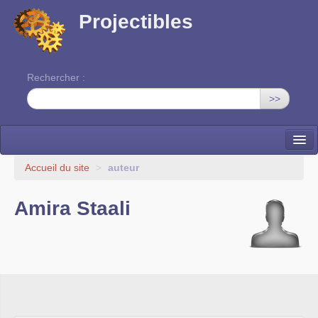
Projectibles
Rechercher :
>>
La ruche
Accueil du site
>
auteur
Une classe à projets
Amira Staali
Cinéma
EDITO