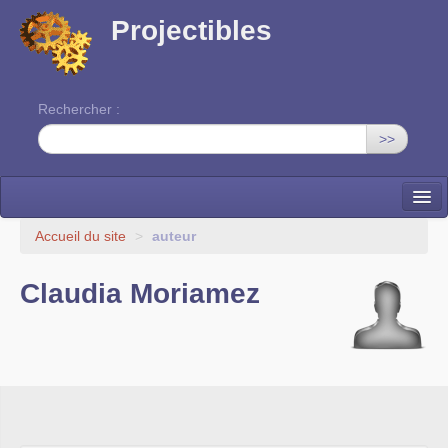
Projectibles
Rechercher :
>>
La ruche
Accueil du site
>
auteur
Une classe à projets
Claudia Moriamez
Cinéma
EDITO