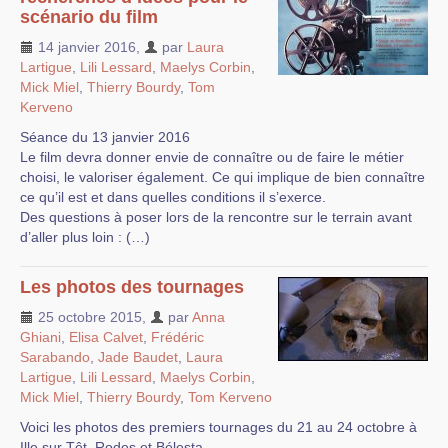
scénario du film
14 janvier 2016
,
par
Laura
Lartigue
,
Lili Lessard
,
Maelys Corbin
,
Mick Miel
,
Thierry Bourdy
,
Tom
Kerveno
Séance du 13 janvier 2016
Le film devra donner envie de connaître ou de faire le métier
choisi, le valoriser également. Ce qui implique de bien connaître
ce qu’il est et dans quelles conditions il s’exerce.
Des questions à poser lors de la rencontre sur le terrain avant
d’aller plus loin : (…)
Les photos des tournages
25 octobre 2015
,
par
Anna
Ghiani
,
Elisa Calvet
,
Frédéric
Sarabando
,
Jade Baudet
,
Laura
Lartigue
,
Lili Lessard
,
Maelys Corbin
,
Mick Miel
,
Thierry Bourdy
,
Tom Kerveno
Voici les photos des premiers tournages du 21 au 24 octobre à
Ille sur Têt, Rodes et Bélesta.