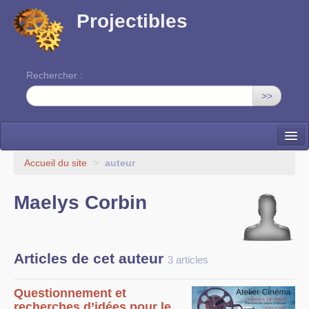
Projectibles
Rechercher :
>>
La ruche
Accueil du site
>
auteur
Une classe à projets
Maelys Corbin
Cinéma
EDITO
Articles de cet auteur
3 articles
Questionnement et
recherches d’idées pour le