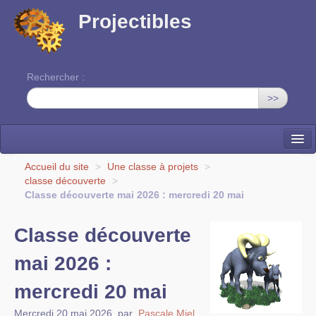
Projectibles
Rechercher :
>>
La ruche
Accueil du site
>
Une classe à projets
>
classe découverte
>
Une classe à projets
Classe découverte mai 2026 : mercredi 20 mai
Cinéma
Classe découverte
EDITO
mai 2026 :
mercredi 20 mai
Mercredi 20 mai 2026
,
par
Pascale Miel