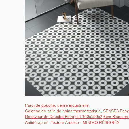
Paroi de douche, genre industrielle
Colonne de salle de bains thermostatique, SENSEA Easy,
Receveur de Douche Extraplat 100x100x2,6cm Blanc en 
Antidérapant, Texture Ardoise - MINIMO RÉSIGRÈS