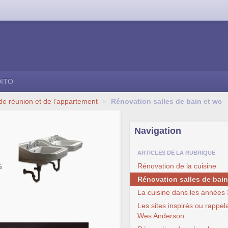
DITO
 de réunion et de l’appartement
>
Rénovation salles de bain et wc
Navigation
ARTICLES DE LA RUBRIQUE
Rénovation de la cuisine
%
Rénovation salles de bain
La cuisine dans les années
Les sites inspirés ou rappel
Wes Anderson