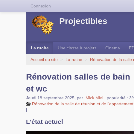
Connexion
Projectibles
La ruche
Une classe à projets
Cinéma
E
Accueil du site
>
La ruche
>
Rénovation de la salle
Rénovation salles de bain
et wc
Jeudi 18 septembre 2025
,
par
Mick Miel
,
popularité : 3
Rénovation de la salle de réunion et de l’appartement
|
L’état actuel