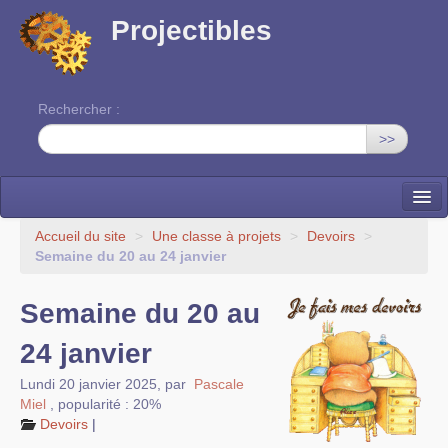
Projectibles
Rechercher :
>>
La ruche
Accueil du site
>
Une classe à projets
>
Devoirs
>
Semaine du 20 au 24 janvier
Une classe à projets
Semaine du 20 au
Cinéma
24 janvier
EDITO
Lundi 20 janvier 2025
,
par
Pascale
Miel
,
popularité : 20%
Devoirs
|