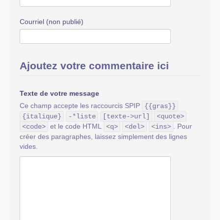
Courriel (non publié)
Ajoutez votre commentaire ici
Texte de votre message
Ce champ accepte les raccourcis SPIP
{{gras}}
{italique}
-*liste
[texte->url]
<quote>
et le code HTML
. Pour
<code>
<q>
<del>
<ins>
créer des paragraphes, laissez simplement des lignes
vides.