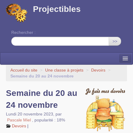
Projectibles
Rechercher :
>>
La ruche
Accueil du site
>
Une classe à projets
>
Devoirs
>
Semaine du 20 au 24 novembre
Une classe à projets
Semaine du 20 au
Cinéma
24 novembre
EDITO
Lundi 20 novembre 2023
,
par
Pascale Miel
,
popularité : 18%
Devoirs
|