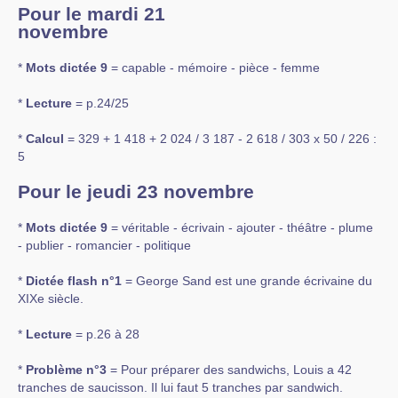
Pour le mardi 21
novembre
*
Mots dictée 9
= capable - mémoire - pièce - femme
*
Lecture
= p.24/25
*
Calcul
= 329 + 1 418 + 2 024 / 3 187 - 2 618 / 303 x 50 / 226 :
5
Pour le jeudi 23 novembre
*
Mots dictée 9
= véritable - écrivain - ajouter - théâtre - plume
- publier - romancier - politique
*
Dictée flash n°1
= George Sand est une grande écrivaine du
XIXe siècle.
*
Lecture
= p.26 à 28
*
Problème n°3
= Pour préparer des sandwichs, Louis a 42
tranches de saucisson. Il lui faut 5 tranches par sandwich.