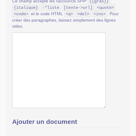
Ce champ accepte les raccourcis SPIP
{{gras}}
{italique}
-*liste
[texte->url]
<quote>
et le code HTML
. Pour
<code>
<q>
<del>
<ins>
créer des paragraphes, laissez simplement des lignes
vides.
Ajouter un document