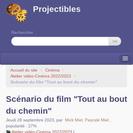
Projectibles
Rechercher :
>>
La ruche
Accueil du site
>
Cinéma
>
Atelier vidéo-Cinéma 2022/2023
>
Une classe à projets
Scénario du film "Tout au bout du chemin"
Cinéma
Scénario du film "Tout au bout
EDITO
du chemin"
Jeudi 28 septembre 2023
,
par
Mick Miel
,
Pascale Miel
,
popularité : 27%
Atelier vidéo-Cinéma 2022/2023
|