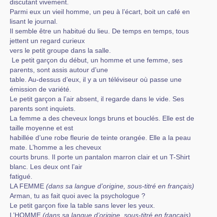
discutant vivement.
Parmi eux un vieil homme, un peu à l’écart, boit un café en
lisant le journal.
Il semble être un habitué du lieu. De temps en temps, tous
jettent un regard curieux
vers le petit groupe dans la salle.
Le petit garçon du début, un homme et une femme, ses
parents, sont assis autour d’une
table. Au-dessus d’eux, il y a un téléviseur où passe une
émission de variété.
Le petit garçon a l’air absent, il regarde dans le vide. Ses
parents sont inquiets.
La femme a des cheveux longs bruns et bouclés. Elle est de
taille moyenne et est
habillée d’une robe fleurie de teinte orangée. Elle a la peau
mate. L’homme a les cheveux
courts bruns. Il porte un pantalon marron clair et un T-Shirt
blanc. Les deux ont l’air
fatigué.
LA FEMME
(dans sa langue d’origine, sous-titré en français)
Arman, tu as fait quoi avec la psychologue ?
Le petit garçon fixe la table sans lever les yeux.
L’HOMME
(dans sa langue d’origine, sous-titré en français)