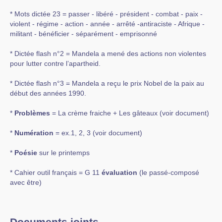
* Mots dictée 23 = passer - libéré - président - combat - paix -
violent - régime - action - année - arrêté -antiraciste - Afrique -
militant - bénéficier - séparément - emprisonné
* Dictée flash n°2 = Mandela a mené des actions non violentes
pour lutter contre l’apartheid.
* Dictée flash n°3 = Mandela a reçu le prix Nobel de la paix au
début des années 1990.
*
Problèmes
= La crème fraiche + Les gâteaux (voir document)
*
Numération
= ex.1, 2, 3 (voir document)
*
Poésie
sur le printemps
* Cahier outil français = G 11
évaluation
(le passé-composé
avec être)
Documents joints