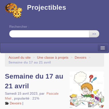
Projectibles
Rechercher :
>>
La ruche
Accueil du site
>
Une classe à projets
>
Devoirs
>
Semaine du 17 au 21 avril
Une classe à projets
Semaine du 17 au
Cinéma
21 avril
EDITO
Samedi 15 avril 2023
,
par
Pascale
Miel
,
popularité : 21%
Devoirs
|