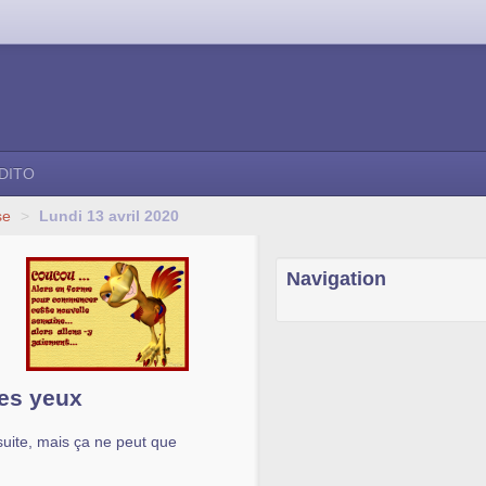
DITO
se
>
Lundi 13 avril 2020
Navigation
des yeux
suite, mais ça ne peut que