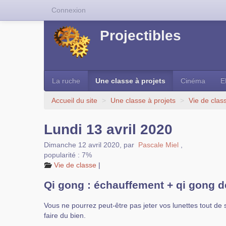
Connexion
Projectibles
La ruche
Une classe à projets
Cinéma
E
Accueil du site
>
Une classe à projets
>
Vie de clas
Lundi 13 avril 2020
Dimanche 12 avril 2020
,
par
Pascale Miel
,
popularité : 7%
Vie de classe
|
Qi gong : échauffement + qi gong 
Vous ne pourrez peut-être pas jeter vos lunettes tout de 
faire du bien.