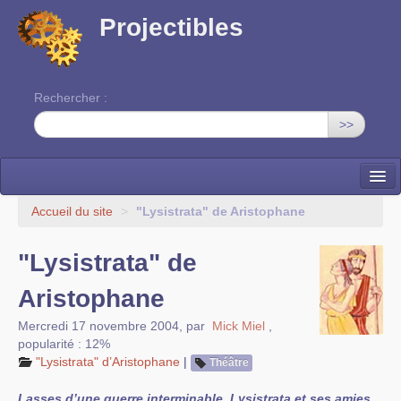
Projectibles
Rechercher :
>>
La ruche
Accueil du site
>
"Lysistrata" de Aristophane
Une classe à projets
"Lysistrata" de
Cinéma
Aristophane
EDITO
Mercredi 17 novembre 2004
,
par
Mick Miel
,
popularité : 12%
"Lysistrata" d’Aristophane
|
Théâtre
Lasses d’une guerre interminable, Lysistrata et ses amies