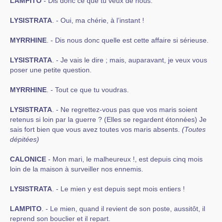
LAMPITO
- Dis donc ce que tu veux de nous.
LYSISTRATA
. - Oui, ma chérie, à l’instant !
MYRRHINE
. - Dis nous donc quelle est cette affaire si sérieuse.
LYSISTRATA
. - Je vais le dire ; mais, auparavant, je veux vous
poser une petite question.
MYRRHINE
. - Tout ce que tu voudras.
LYSISTRATA
. - Ne regrettez-vous pas que vos maris soient
retenus si loin par la guerre ? (Elles se regardent étonnées) Je
sais fort bien que vous avez toutes vos maris absents.
(Toutes
dépitées)
CALONICE
- Mon mari, le malheureux !, est depuis cinq mois
loin de la maison à surveiller nos ennemis.
LYSISTRATA
. - Le mien y est depuis sept mois entiers !
LAMPITO
. - Le mien, quand il revient de son poste, aussitôt, il
reprend son bouclier et il repart.