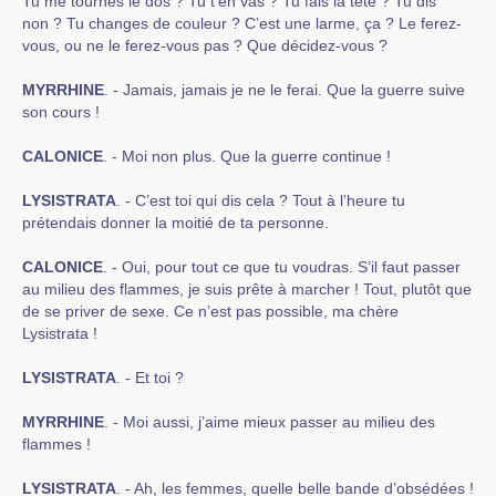
Tu me tournes le dos ? Tu t’en vas ? Tu fais la tête ? Tu dis
non ? Tu changes de couleur ? C’est une larme, ça ? Le ferez-
vous, ou ne le ferez-vous pas ? Que décidez-vous ?
MYRRHINE
. - Jamais, jamais je ne le ferai. Que la guerre suive
son cours !
CALONICE
. - Moi non plus. Que la guerre continue !
LYSISTRATA
. - C’est toi qui dis cela ? Tout à l’heure tu
prétendais donner la moitié de ta personne.
CALONICE
. - Oui, pour tout ce que tu voudras. S’il faut passer
au milieu des flammes, je suis prête à marcher ! Tout, plutôt que
de se priver de sexe. Ce n’est pas possible, ma chère
Lysistrata !
LYSISTRATA
. - Et toi ?
MYRRHINE
. - Moi aussi, j’aime mieux passer au milieu des
flammes !
LYSISTRATA
. - Ah, les femmes, quelle belle bande d’obsédées !