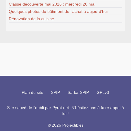
Classe découverte mai 2026 : mercredi 20 mai
Quelques photos du bâtiment de l’achat à aujourd’hui
Rénovation de la cuisine
Plan du site
SPIP
Sarka-SPIP
GPLv3
Site sauvé de l’oubli par
Pyrat.net
. N’hésitez pas à faire appel à
lui !
© 2026 Projectibles