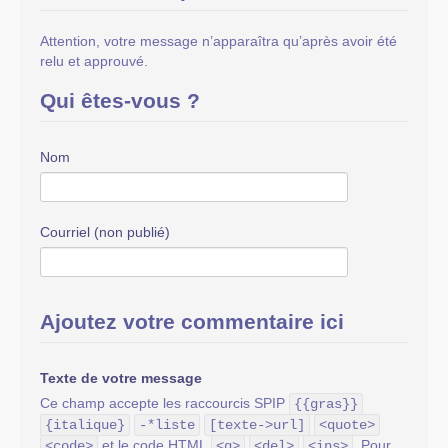
Attention, votre message n’apparaîtra qu’après avoir été
relu et approuvé.
Qui êtes-vous ?
Nom
Courriel (non publié)
Ajoutez votre commentaire ici
Texte de votre message
Ce champ accepte les raccourcis SPIP
{{gras}}
{italique}
-*liste
[texte->url]
<quote>
et le code HTML
. Pour
<code>
<q>
<del>
<ins>