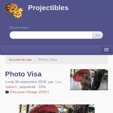
Projectibles
Rechercher :
>>
La ruche
Accueil du site
>
Photo Visa
Une classe à projets
Photo Visa
Cinéma
Lundi 30 septembre 2019
,
par
Lou
Jalibert
,
popularité : 15%
EDITO
Visa pour l’image 2019
|