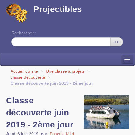
Projectibles
Rechercher :
>>
La ruche
Accueil du site
>
Une classe à projets
>
classe découverte
>
Une classe à projets
Classe découverte juin 2019 - 2ème jour
Cinéma
Classe
EDITO
découverte juin
2019 - 2ème jour
Jeudi 6 juin 2019
,
par
Pascale Miel
,