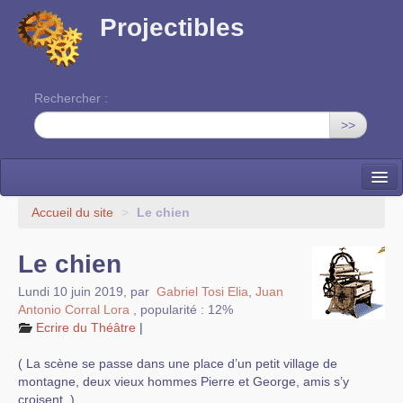
Projectibles
Rechercher :
>>
La ruche
Accueil du site
>
Le chien
Une classe à projets
Le chien
Cinéma
Lundi 10 juin 2019
,
par
Gabriel Tosi Elia
,
Juan
Antonio Corral Lora
,
popularité : 12%
EDITO
Ecrire du Théâtre
|
( La scène se passe dans une place d’un petit village de
montagne, deux vieux hommes Pierre et George, amis s’y
croisent. )