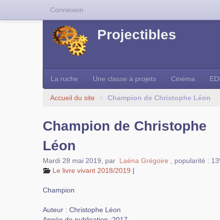
Connexion
Projectibles
La ruche
Une classe à projets
Cinéma
ED
Accueil du site
>
Champion de Christophe Léon
Champion de Christophe
Léon
Mardi 28 mai 2019
,
par
Laéna Grégoire
,
popularité : 1
Le livre vivant 2018/2019
|
Champion
Auteur : Christophe Léon
Année de publication :2017