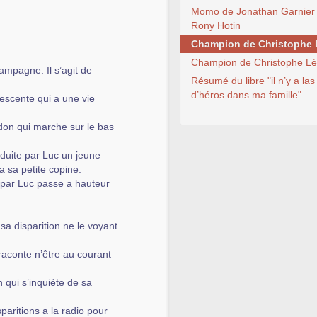
Momo de Jonathan Garnier 
Rony Hotin
Champion de Christophe
Champion de Christophe L
campagne. Il s’agit de
Résumé du libre "il n’y a las
d’héros dans ma famille"
escente qui a une vie
don qui marche sur le bas
nduite par Luc un jeune
a sa petite copine.
e par Luc passe a hauteur
sa disparition ne le voyant
 raconte n’être au courant
n qui s’inquiète de sa
aritions a la radio pour