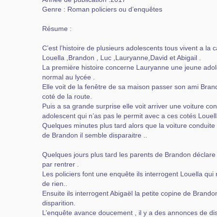
Genre : Roman policiers ou d’enquêtes
Résume :
C’est l’histoire de plusieurs adolescents tous vivent a la 
Louella ,Brandon , Luc ,Lauryanne,David et Abigail .
La première histoire concerne Lauryanne une jeune adol
normal au lycée .
Elle voit de la fenêtre de sa maison passer son ami Bran
coté de la route.
Puis a sa grande surprise elle voit arriver une voiture co
adolescent qui n’as pas le permit avec a ces cotés Louell
Quelques minutes plus tard alors que la voiture conduit
de Brandon il semble disparaitre ..
Quelques jours plus tard les parents de Brandon déclare 
par rentrer .
Les policiers font une enquête ils interrogent Louella qui
de rien..
Ensuite ils interrogent Abigaël la petite copine de Brando
disparition.
L’enquête avance doucement , il y a des annonces de disp