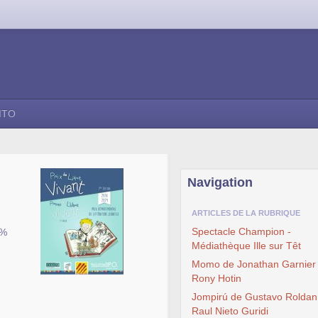
ITO
Navigation
ARTICLES DE LA RUBRIQUE
Spectacle Champion -
3%
Médiathèque Ille sur Têt
Momo de Jonathan Garnier 
Rony Hotin
Jompirú de Gustavo Roldan
Raul Nieto Guridi