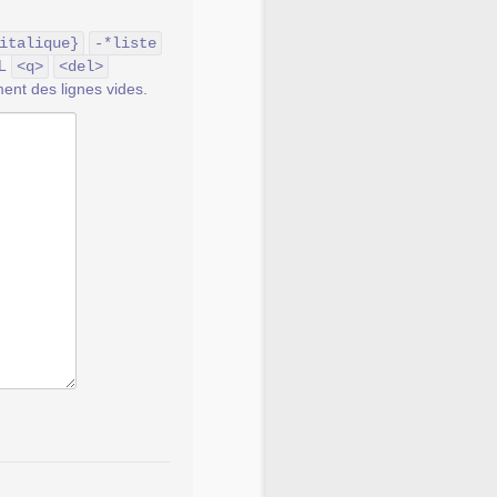
italique}
-*liste
ML
<q>
<del>
ent des lignes vides.