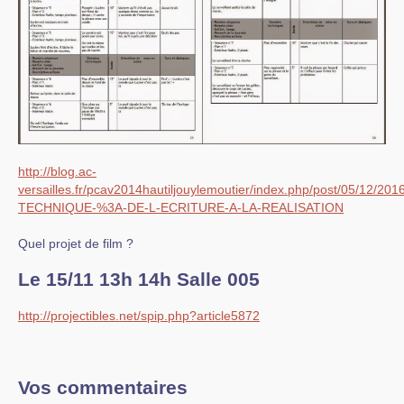
http://blog.ac-
versailles.fr/pcav2014hautiljouylemoutier/index.php/post/05/12/
TECHNIQUE-%3A-DE-L-ECRITURE-A-LA-REALISATION
Quel projet de film ?
Le 15/11 13h 14h Salle 005
http://projectibles.net/spip.php?article5872
Vos commentaires