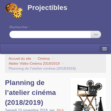
Projectibles
Rechercher :
>>
La ruche
Accueil du site
>
Cinéma
>
Atelier Vidéo-Cinéma 2018/2019
>
Une classe à projets
Planning de l’atelier cinéma (2018/2019)
Cinéma
Planning de
EDITO
l’atelier cinéma
(2018/2019)
Samedi 10 novembre 2018
,
par
Mick