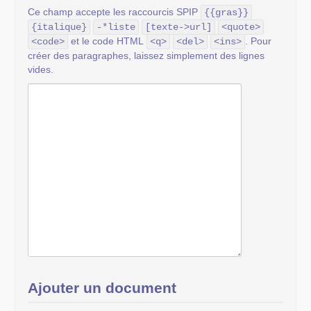
Ce champ accepte les raccourcis SPIP
{{gras}}
{italique}
-*liste
[texte->url]
<quote>
et le code HTML
. Pour
<code>
<q>
<del>
<ins>
créer des paragraphes, laissez simplement des lignes
vides.
Ajouter un document