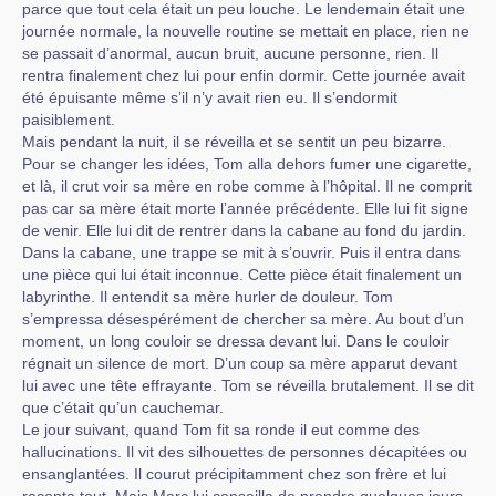
parce que tout cela était un peu louche. Le lendemain était une
journée normale, la nouvelle routine se mettait en place, rien ne
se passait d’anormal, aucun bruit, aucune personne, rien. Il
rentra finalement chez lui pour enfin dormir. Cette journée avait
été épuisante même s’il n’y avait rien eu. Il s’endormit
paisiblement.
Mais pendant la nuit, il se réveilla et se sentit un peu bizarre.
Pour se changer les idées, Tom alla dehors fumer une cigarette,
et là, il crut voir sa mère en robe comme à l’hôpital. Il ne comprit
pas car sa mère était morte l’année précédente. Elle lui fit signe
de venir. Elle lui dit de rentrer dans la cabane au fond du jardin.
Dans la cabane, une trappe se mit à s’ouvrir. Puis il entra dans
une pièce qui lui était inconnue. Cette pièce était finalement un
labyrinthe. Il entendit sa mère hurler de douleur. Tom
s’empressa désespérément de chercher sa mère. Au bout d’un
moment, un long couloir se dressa devant lui. Dans le couloir
régnait un silence de mort. D’un coup sa mère apparut devant
lui avec une tête effrayante. Tom se réveilla brutalement. Il se dit
que c’était qu’un cauchemar.
Le jour suivant, quand Tom fit sa ronde il eut comme des
hallucinations. Il vit des silhouettes de personnes décapitées ou
ensanglantées. Il courut précipitamment chez son frère et lui