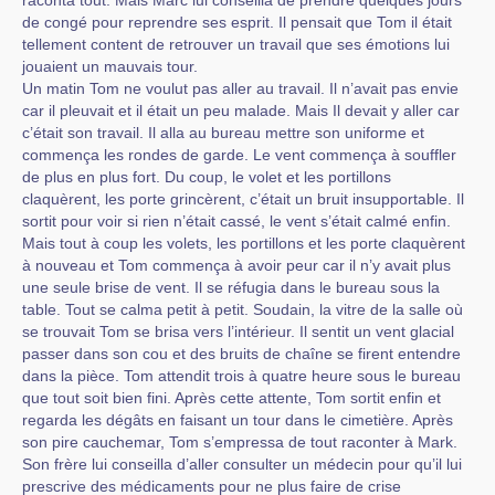
raconta tout. Mais Marc lui conseilla de prendre quelques jours
de congé pour reprendre ses esprit. Il pensait que Tom il était
tellement content de retrouver un travail que ses émotions lui
jouaient un mauvais tour.
Un matin Tom ne voulut pas aller au travail. Il n’avait pas envie
car il pleuvait et il était un peu malade. Mais Il devait y aller car
c’était son travail. Il alla au bureau mettre son uniforme et
commença les rondes de garde. Le vent commença à souffler
de plus en plus fort. Du coup, le volet et les portillons
claquèrent, les porte grincèrent, c’était un bruit insupportable. Il
sortit pour voir si rien n’était cassé, le vent s’était calmé enfin.
Mais tout à coup les volets, les portillons et les porte claquèrent
à nouveau et Tom commença à avoir peur car il n’y avait plus
une seule brise de vent. Il se réfugia dans le bureau sous la
table. Tout se calma petit à petit. Soudain, la vitre de la salle où
se trouvait Tom se brisa vers l’intérieur. Il sentit un vent glacial
passer dans son cou et des bruits de chaîne se firent entendre
dans la pièce. Tom attendit trois à quatre heure sous le bureau
que tout soit bien fini. Après cette attente, Tom sortit enfin et
regarda les dégâts en faisant un tour dans le cimetière. Après
son pire cauchemar, Tom s’empressa de tout raconter à Mark.
Son frère lui conseilla d’aller consulter un médecin pour qu’il lui
prescrive des médicaments pour ne plus faire de crise