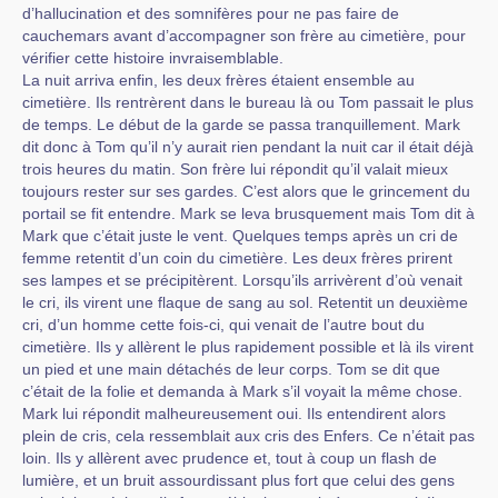
d’hallucination et des somnifères pour ne pas faire de
cauchemars avant d’accompagner son frère au cimetière, pour
vérifier cette histoire invraisemblable.
La nuit arriva enfin, les deux frères étaient ensemble au
cimetière. Ils rentrèrent dans le bureau là ou Tom passait le plus
de temps. Le début de la garde se passa tranquillement. Mark
dit donc à Tom qu’il n’y aurait rien pendant la nuit car il était déjà
trois heures du matin. Son frère lui répondit qu’il valait mieux
toujours rester sur ses gardes. C’est alors que le grincement du
portail se fit entendre. Mark se leva brusquement mais Tom dit à
Mark que c’était juste le vent. Quelques temps après un cri de
femme retentit d’un coin du cimetière. Les deux frères prirent
ses lampes et se précipitèrent. Lorsqu’ils arrivèrent d’où venait
le cri, ils virent une flaque de sang au sol. Retentit un deuxième
cri, d’un homme cette fois-ci, qui venait de l’autre bout du
cimetière. Ils y allèrent le plus rapidement possible et là ils virent
un pied et une main détachés de leur corps. Tom se dit que
c’était de la folie et demanda à Mark s’il voyait la même chose.
Mark lui répondit malheureusement oui. Ils entendirent alors
plein de cris, cela ressemblait aux cris des Enfers. Ce n’était pas
loin. Ils y allèrent avec prudence et, tout à coup un flash de
lumière, et un bruit assourdissant plus fort que celui des gens