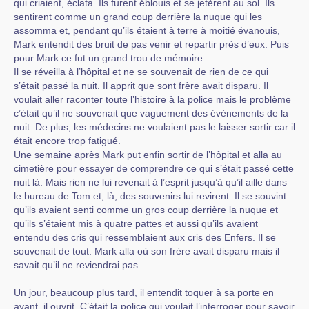
qui criaient, éclata. Ils furent éblouis et se jetèrent au sol. Ils
sentirent comme un grand coup derrière la nuque qui les
assomma et, pendant qu’ils étaient à terre à moitié évanouis,
Mark entendit des bruit de pas venir et repartir près d’eux. Puis
pour Mark ce fut un grand trou de mémoire.
Il se réveilla à l’hôpital et ne se souvenait de rien de ce qui
s’était passé la nuit. Il apprit que sont frère avait disparu. Il
voulait aller raconter toute l’histoire à la police mais le problème
c’était qu’il ne souvenait que vaguement des évènements de la
nuit. De plus, les médecins ne voulaient pas le laisser sortir car il
était encore trop fatigué.
Une semaine après Mark put enfin sortir de l’hôpital et alla au
cimetière pour essayer de comprendre ce qui s’était passé cette
nuit là. Mais rien ne lui revenait à l’esprit jusqu’à qu’il aille dans
le bureau de Tom et, là, des souvenirs lui revirent. Il se souvint
qu’ils avaient senti comme un gros coup derrière la nuque et
qu’ils s’étaient mis à quatre pattes et aussi qu’ils avaient
entendu des cris qui ressemblaient aux cris des Enfers. Il se
souvenait de tout. Mark alla où son frère avait disparu mais il
savait qu’il ne reviendrai pas.
Un jour, beaucoup plus tard, il entendit toquer à sa porte en
ayant. il ouvrit. C’était la police qui voulait l’interroger pour savoir