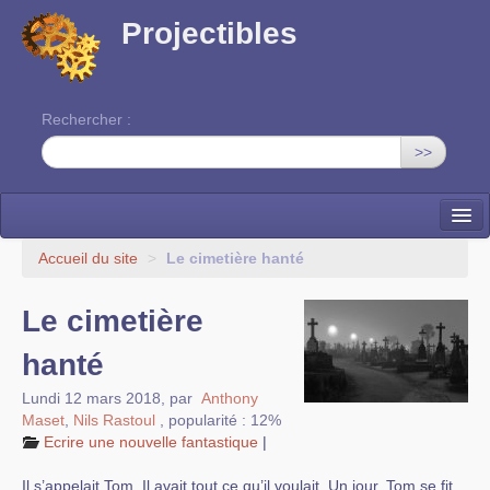
Projectibles
Rechercher :
>>
La ruche
Accueil du site
>
Le cimetière hanté
Une classe à projets
Le cimetière
Cinéma
hanté
EDITO
Lundi 12 mars 2018
,
par
Anthony
Maset
,
Nils Rastoul
,
popularité : 12%
Ecrire une nouvelle fantastique
|
Il s’appelait Tom. Il avait tout ce qu’il voulait. Un jour, Tom se fit