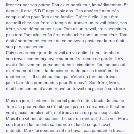
licencier par son patron Patrick et perdit tout, immédiatement. Et
depuis, il erre, S.D.F depuis six ans. Ces années furent très
compliquées pour Tom et sa famille. Grâce à elle, il put être
accueilli chez son frère le temps de trouver un travail. Mark, son
frère, va se démena pour que Tom ait un travail, trois semaines
plus tard Tom allait enfin être embauché dans un cimetière. Tom
était énormément content de ce nouveau poste car la rue était
son pire cauchemar.
Puis son premier jour de travail arriva enfin. La nuit tomba et
son travail commença avec sa première ronde de garde. Il n’y
avait effectivement personne dans le cimetière. Tout se passait
extrêmement bien... la deuxième ronde puis la troisième, la
quatrième, … Il se dit au final que c’était un très bon travail,
juste faire des promenades pour être payé. Son frère, Marc,
était bien content d’avoir trouvé un travail qui plaise à son frère.
Mais un jour, il entendit le portail grincé et des bruits de chaine.
Tom alla pour vérifier si c’était quelqu’un ou un animal. Il eut un
vent glacial, en plein été, et il trouva cela un peu inexplicable.
Mais il ne vit rien de suspect. Le soir en rentrant, il alla voir Marc
son frère et lui raconta sa journée et lui dit ce qu’il avait
entendu. Mark lui demanda s’il ne buvait pas pendant le travail