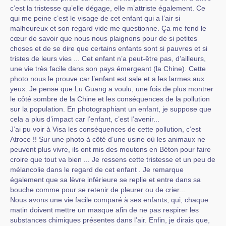
c’est la tristesse qu’elle dégage, elle m’attriste également. Ce
qui me peine c’est le visage de cet enfant qui a l’air si
malheureux et son regard vide me questionne. Ça me fend le
cœur de savoir que nous nous plaignons pour de si petites
choses et de se dire que certains enfants sont si pauvres et si
tristes de leurs vies ... Cet enfant n’a peut-être pas, d’ailleurs,
une vie très facile dans son pays émergeant (la Chine). Cette
photo nous le prouve car l’enfant est sale et a les larmes aux
yeux. Je pense que Lu Guang a voulu, une fois de plus montrer
le côté sombre de la Chine et les conséquences de la pollution
sur la population. En photographiant un enfant, je suppose que
cela a plus d’impact car l’enfant, c’est l’avenir...
J’ai pu voir à Visa les conséquences de cette pollution, c’est
Atroce !! Sur une photo à côté d’une usine où les animaux ne
peuvent plus vivre, ils ont mis des moutons en Béton pour faire
croire que tout va bien ... Je ressens cette tristesse et un peu de
mélancolie dans le regard de cet enfant . Je remarque
également que sa lèvre inférieure se replie et entre dans sa
bouche comme pour se retenir de pleurer ou de crier...
Nous avons une vie facile comparé à ses enfants, qui, chaque
matin doivent mettre un masque afin de ne pas respirer les
substances chimiques présentes dans l’air. Enfin, je dirais que,