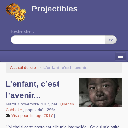
Projectibles
Rechercher :
>>
La ruche
Accueil du site
>
L’enfant, c’est l’avenir...
Une classe à projets
L’enfant, c’est
Cinéma
l’avenir...
EDITO
Mardi 7 novembre 2017
,
par
Quentin
Cabbeke
,
popularité : 29%
Visa pour l’image 2017
|
J’ai choisi cette photo car elle m’a interpellée . Ce qui m’a attiré