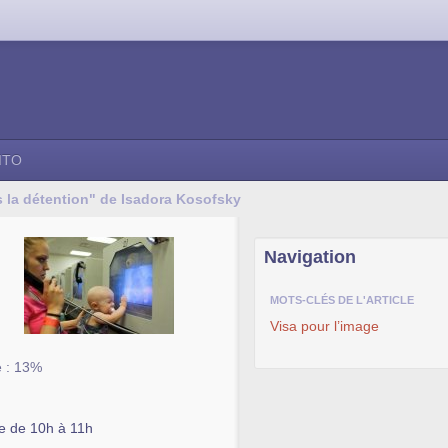
ITO
ès la détention" de Isadora Kosofsky
Navigation
MOTS-CLÉS DE L'ARTICLE
Visa pour l’image
é : 13%
e de 10h à 11h