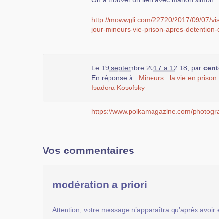
On à trouver un lien avec manon simon
http://mowwgli.com/22720/2017/09/07/vi
jour-mineurs-vie-prison-apres-detention-
Le 19 septembre 2017 à 12:18
,
par
cent
En réponse à :
Mineurs : la vie en prison
Isadora Kosofsky
https://www.polkamagazine.com/photogra
Vos commentaires
modération a priori
Attention, votre message n’apparaîtra qu’après avoir 