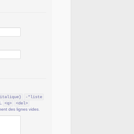
italique}
-*liste
ML
<q>
<del>
ent des lignes vides.