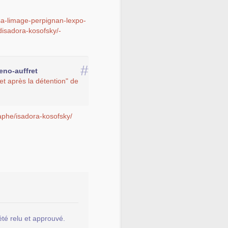
sa-limage-perpignan-lexpo-
disadora-kosofsky/-
#
eno-auffret
 et après la détention" de
phe/isadora-kosofsky/
été relu et approuvé.