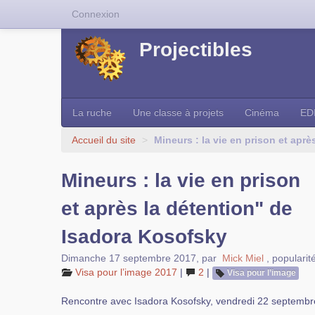
Connexion
Projectibles
La ruche
Une classe à projets
Cinéma
ED
Accueil du site
>
Mineurs : la vie en prison et apr
Mineurs : la vie en prison
et après la détention" de
Isadora Kosofsky
Dimanche 17 septembre 2017
,
par
Mick Miel
,
popularit
Visa pour l’image 2017
|
2
|
Visa pour l’image
Rencontre avec Isadora Kosofsky, vendredi 22 septembr