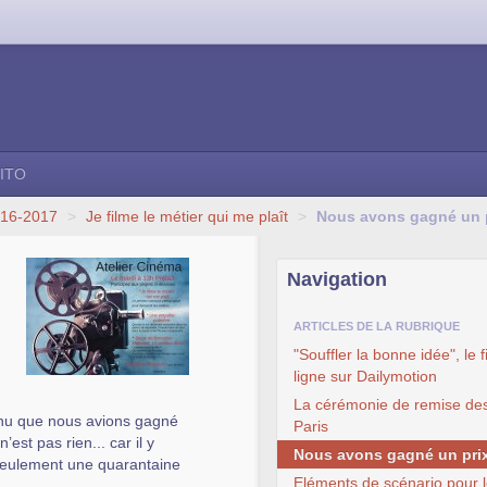
ITO
016-2017
>
Je filme le métier qui me plaît
>
Nous avons gagné un p
Navigation
ARTICLES DE LA RUBRIQUE
"Souffler la bonne idée", le 
ligne sur Dailymotion
La cérémonie de remise des
enu que nous avions gagné
Paris
’est pas rien... car il y
Nous avons gagné un prix
t seulement une quarantaine
Eléments de scénario pour l