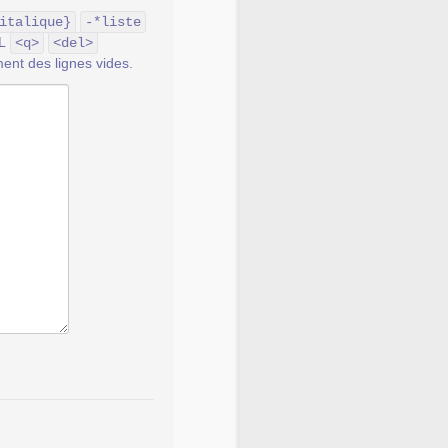
italique}
-*liste
ML
<q>
<del>
ent des lignes vides.