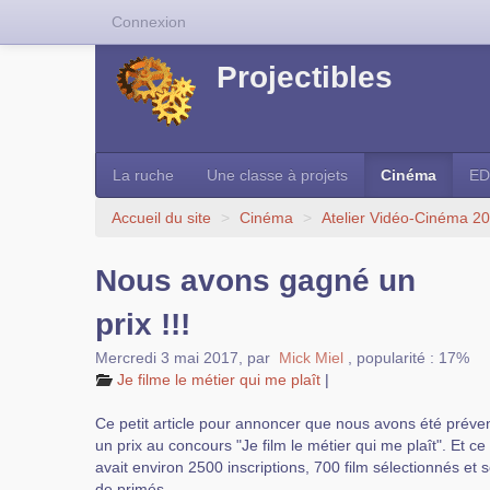
Connexion
Projectibles
La ruche
Une classe à projets
Cinéma
ED
Accueil du site
>
Cinéma
>
Atelier Vidéo-Cinéma 2
Nous avons gagné un
prix !!!
Mercredi 3 mai 2017
,
par
Mick Miel
,
popularité : 17%
Je filme le métier qui me plaît
|
Ce petit article pour annoncer que nous avons été prév
un prix au concours "Je film le métier qui me plaît". Et ce n
avait environ 2500 inscriptions, 700 film sélectionnés e
de primés.