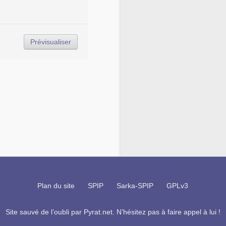
Plan du site
SPIP
Sarka-SPIP
GPLv3
Site sauvé de l’oubli par
Pyrat.net
. N’hésitez pas à faire appel à lui !