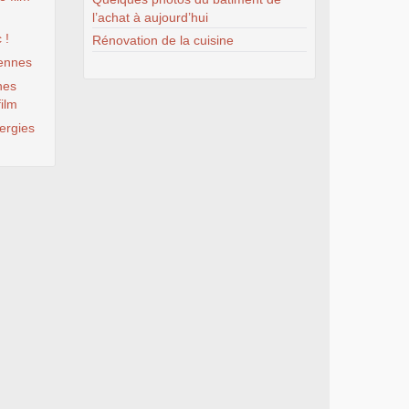
l’achat à aujourd’hui
 !
Rénovation de la cuisine
iennes
hes
film
ergies