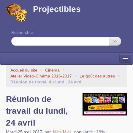
Projectibles
Rechercher :
>>
La ruche
Accueil du site
>
Cinéma
>
Atelier Vidéo-Cinéma 2016-2017
>
Le goût des autres
>
Une classe à projets
Réunion de travail du lundi, 24 avril
Cinéma
Réunion de
EDITO
travail du lundi,
24 avril
Mardi 25 avril 2017
,
par
Mick Miel
,
popularité : 19%