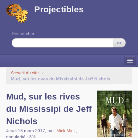
Projectibles
Rechercher :
>>
La ruche
Accueil du site
>
Mud, sur les rives du Mississipi de Jeff Nichols
Une classe à projets
Mud, sur les rives
Cinéma
du Mississipi de Jeff
EDITO
Nichols
Jeudi 16 mars 2017
,
par
Mick Miel
,
popularité : 8%