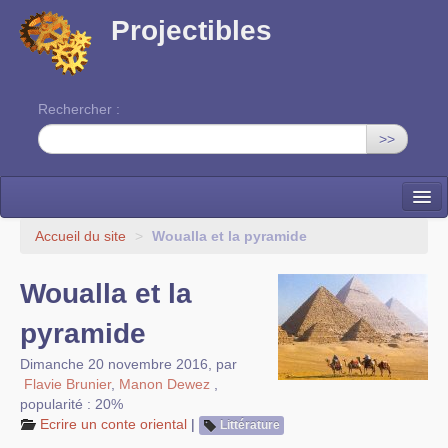
Projectibles
Rechercher :
>>
La ruche
Accueil du site
>
Woualla et la pyramide
Une classe à projets
Woualla et la
Cinéma
pyramide
EDITO
Dimanche 20 novembre 2016
,
par
Flavie Brunier
,
Manon Dewez
,
popularité : 20%
Ecrire un conte oriental
|
Littérature