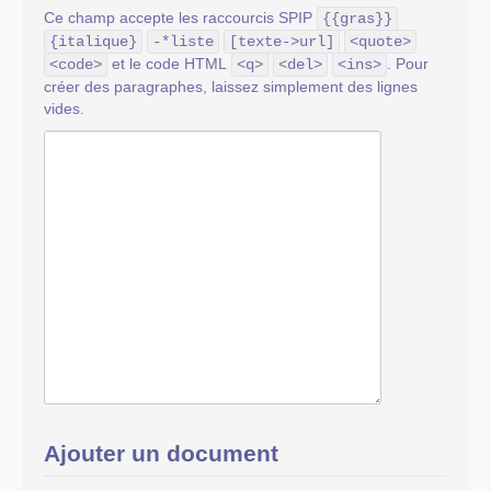
Ce champ accepte les raccourcis SPIP
{{gras}}
{italique}
-*liste
[texte->url]
<quote>
et le code HTML
. Pour
<code>
<q>
<del>
<ins>
créer des paragraphes, laissez simplement des lignes
vides.
Ajouter un document