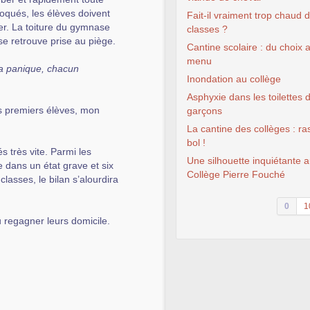
loqués, les élèves doivent
Fait-il vraiment trop chaud 
mer. La toiture du gymnase
classes ?
se retrouve prise au piège.
Cantine scolaire : du choix 
menu
la panique, chacun
Inondation au collège
Asphyxie dans les toilettes 
les premiers élèves, mon
garçons
La cantine des collèges : ras
bol !
s très vite. Parmi les
Une silhouette inquiétante 
dans un état grave et six
Collège Pierre Fouché
lasses, le bilan s’alourdira
0
1
u regagner leurs domicile.