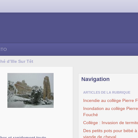
ITO
hé d’Ille Sur Têt
Navigation
ARTICLES DE LA RUBRIQUE
Incendie au collège Pierre 
Inondation au collège Pierre
Fouché
Collège : Invasion de termit
Des petits pots pour bébé à 
viande de cheval
mber et rapidement toute