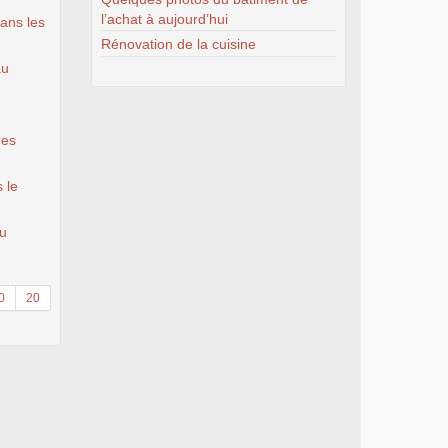
l’achat à aujourd’hui
dans les
Rénovation de la cuisine
au
des
 le
au
0
20