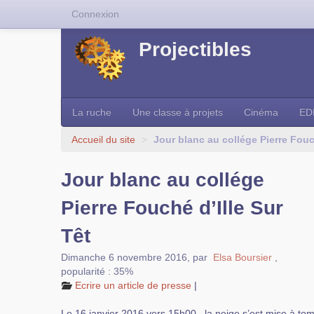
Connexion
Projectibles
La ruche
Une classe à projets
Cinéma
ED
Accueil du site
>
Jour blanc au collége Pierre Fouc
Jour blanc au collége
Pierre Fouché d’Ille Sur
Têt
Dimanche 6 novembre 2016
,
par
Elsa Boursier
,
popularité : 35%
Ecrire un article de presse
|
Le 16 janvier 2016 vers 15h00 , la neige s’est mise à to