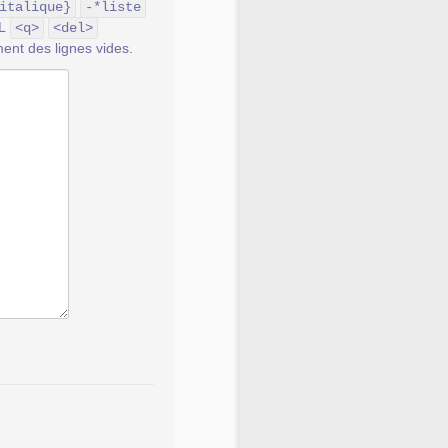
italique}
-*liste
ML
<q>
<del>
ent des lignes vides.