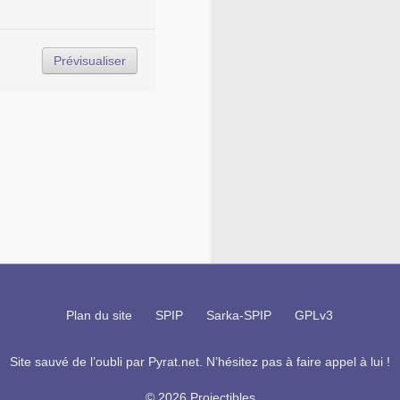
Plan du site
SPIP
Sarka-SPIP
GPLv3
Site sauvé de l’oubli par
Pyrat.net
. N’hésitez pas à faire appel à lui !
© 2026 Projectibles