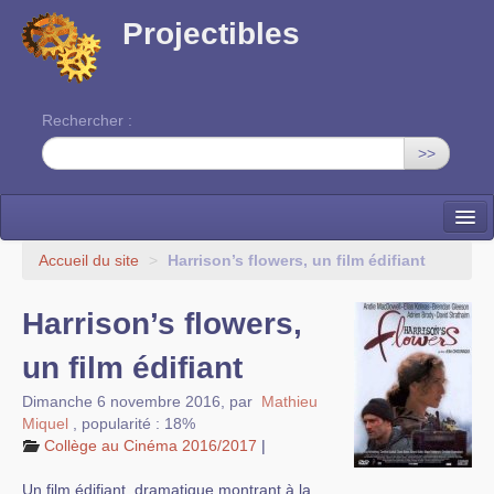
Projectibles
Rechercher :
>>
La ruche
Accueil du site
>
Harrison’s flowers, un film édifiant
Une classe à projets
Harrison’s flowers,
Cinéma
un film édifiant
EDITO
Dimanche 6 novembre 2016
,
par
Mathieu
Miquel
,
popularité : 18%
Collège au Cinéma 2016/2017
|
Un film édifiant, dramatique montrant à la