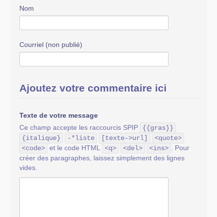
Nom
Courriel (non publié)
Ajoutez votre commentaire ici
Texte de votre message
Ce champ accepte les raccourcis SPIP
{{gras}}
{italique}
-*liste
[texte->url]
<quote>
et le code HTML
. Pour
<code>
<q>
<del>
<ins>
créer des paragraphes, laissez simplement des lignes
vides.