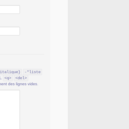
italique}
-*liste
ML
<q>
<del>
ent des lignes vides.