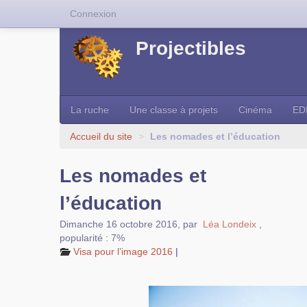
Connexion
Projectibles
La ruche
Une classe à projets
Cinéma
ED
Accueil du site
>
Les nomades et l’éducation
Les nomades et
l’éducation
Dimanche 16 octobre 2016
,
par
Léa Londeix
,
popularité : 7%
Visa pour l’image 2016
|