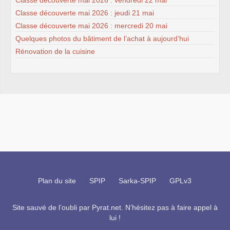
Classe découverte mai 2026 : jeudi 21 mai
Classe découverte mai 2026 : mercredi 20 mai
Quelques photos du bâtiment de l’achat à aujourd’hui
Rénovation de la cuisine
Plan du site
SPIP
Sarka-SPIP
GPLv3
Site sauvé de l’oubli par
Pyrat.net
. N’hésitez pas à faire appel à
lui !