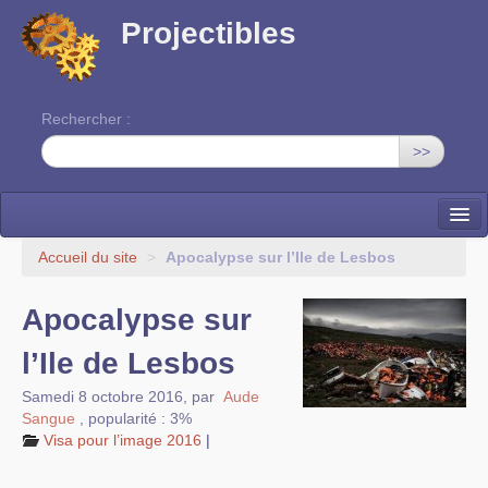
Projectibles
Rechercher :
>>
La ruche
Accueil du site
>
Apocalypse sur l’Ile de Lesbos
Une classe à projets
Apocalypse sur
Cinéma
l’Ile de Lesbos
EDITO
Samedi 8 octobre 2016
,
par
Aude
Sangue
,
popularité : 3%
Visa pour l’image 2016
|