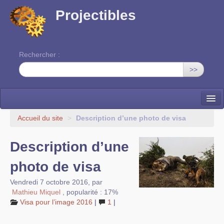
Projectibles
Rechercher :
>>
La ruche
Accueil du site
>
Description d’une photo de visa
Une classe à projets
Description d’une
Cinéma
photo de visa
EDITO
Vendredi 7 octobre 2016
,
par
Mathieu Miquel
,
popularité : 17%
Visa pour l’image 2016
|
1
|