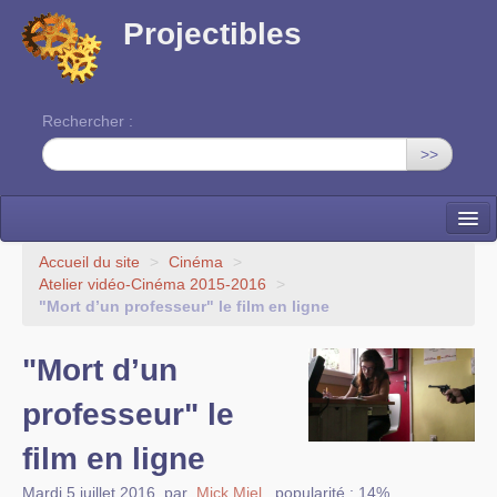
Projectibles
Rechercher :
>>
La ruche
Accueil du site
>
Cinéma
>
Atelier vidéo-Cinéma 2015-2016
>
Une classe à projets
"Mort d’un professeur" le film en ligne
Cinéma
"Mort d’un
EDITO
professeur" le
film en ligne
Mardi 5 juillet 2016
,
par
Mick Miel
,
popularité : 14%