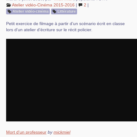
Atelier vidéo-Cinéma 2015-2016
|
2
|
Atelier vidéo-cinéma
Littérature
Petit exercice de filmage à partir d’un scénario écrit en classe
lors d’un atelier d’écriture sur le récit policier.
Mort d'un professeur
by
mickmiel