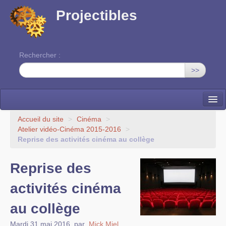
Projectibles
Rechercher :
>>
La ruche
Accueil du site
>
Cinéma
>
Atelier vidéo-Cinéma 2015-2016
>
Une classe à projets
Reprise des activités cinéma au collège
Cinéma
Reprise des
EDITO
activités cinéma
au collège
Mardi 31 mai 2016
,
par
Mick Miel
,