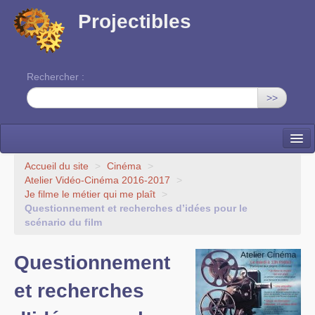
Projectibles
Rechercher :
>>
La ruche
Accueil du site
>
Cinéma
>
Atelier Vidéo-Cinéma 2016-2017
>
Une classe à projets
Je filme le métier qui me plaît
>
Questionnement et recherches d’idées pour le
Cinéma
scénario du film
EDITO
Questionnement
et recherches