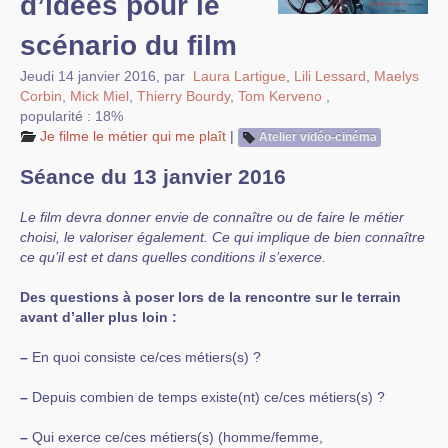
d’idées pour le
scénario du film
Jeudi 14 janvier 2016
,
par
Laura Lartigue
,
Lili Lessard
,
Maelys
Corbin
,
Mick Miel
,
Thierry Bourdy
,
Tom Kerveno
,
popularité : 18%
Je filme le métier qui me plaît
|
Atelier vidéo-cinéma
Séance du 13 janvier 2016
Le film devra donner envie de connaître ou de faire le métier
choisi, le valoriser également. Ce qui implique de bien connaître
ce qu’il est et dans quelles conditions il s’exerce.
Des questions à poser lors de la rencontre sur le terrain
avant d’aller plus loin :
–
En quoi consiste ce/ces métiers(s) ?
–
Depuis combien de temps existe(nt) ce/ces métiers(s) ?
–
Qui exerce ce/ces métiers(s) (homme/femme,