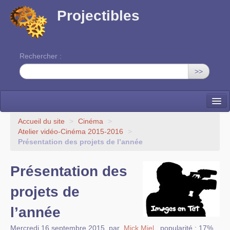
Projectibles
Rechercher :
>>
La ruche
Accueil du site
>
Cinéma
>
Atelier vidéo-Cinéma 2015-2016
>
Une classe à projets
Présentation des projets de l’année
Cinéma
Présentation des
EDITO
projets de
l’année
Mercredi 16 septembre 2015
,
par
Mick Miel
,
popularité : 17%