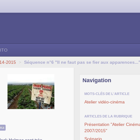
ITO
014-2015
>
Séquence n°6 "Il ne faut pas se fier aux apparences...
Navigation
MOTS-CLÉS DE L'ARTICLE
Atelier vidéo-cinéma
ARTICLES DE LA RUBRIQUE
Présentation "Atelier Ciném
éma
2007/2015"
Scénario