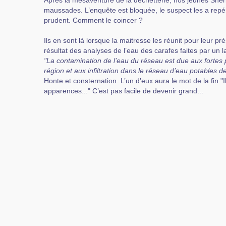
Après la mésaventure de la déchetterie, nos jeunes Sher
maussades. L’enquête est bloquée, le suspect les a repér
prudent. Comment le coincer ?
Ils en sont là lorsque la maitresse les réunit pour leur pré
résultat des analyses de l’eau des carafes faites par un l
"La contamination de l’eau du réseau est due aux fortes pl
région et aux infiltration dans le réseau d’eau potables d
Honte et consternation. L’un d’eux aura le mot de la fin "I
apparences..." C’est pas facile de devenir grand...