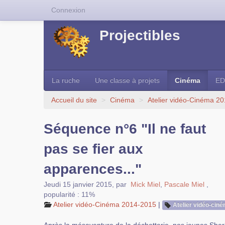
Connexion
Projectibles
La ruche
Une classe à projets
Cinéma
ED
Accueil du site
>
Cinéma
>
Atelier vidéo-Cinéma 2
Séquence n°6 "Il ne faut
pas se fier aux
apparences..."
Jeudi 15 janvier 2015
,
par
Mick Miel
,
Pascale Miel
,
popularité : 11%
Atelier vidéo-Cinéma 2014-2015
|
Atelier vidéo-cin