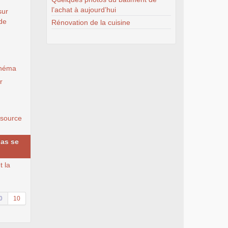
l’achat à aujourd’hui
sur
 de
Rénovation de la cuisine
cinéma
r
 source
pas se
t la
0
10