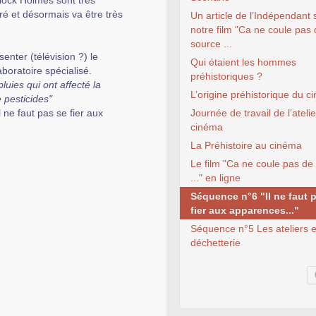
lock Holmes sont très
é et désormais va être très
Un article de l’Indépendant 
notre film "Ca ne coule pas
source ...
senter (télévision ?) le
Qui étaient les hommes
aboratoire spécialisé.
préhistoriques ?
uies qui ont affecté la
L’origine préhistorique du 
e pesticides"
l ne faut pas se fier aux
Journée de travail de l’atelie
cinéma
La Préhistoire au cinéma
Le film "Ca ne coule pas de
..." en ligne
Séquence n°6 "Il ne faut 
fier aux apparences..."
Séquence n°5 Les ateliers e
déchetterie