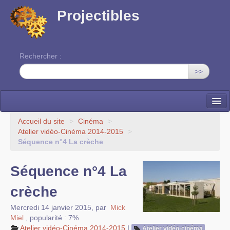
Projectibles
Rechercher :
>>
La ruche
Accueil du site
>
Cinéma
>
Atelier vidéo-Cinéma 2014-2015
>
Une classe à projets
Séquence n°4 La crèche
Cinéma
Séquence n°4 La
EDITO
crèche
Mercredi 14 janvier 2015
,
par
Mick
Miel
,
popularité : 7%
Atelier vidéo-Cinéma 2014-2015
|
Atelier vidéo-cinéma