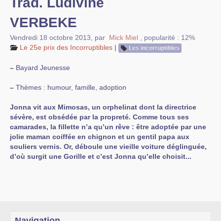
Trad. Ludivine
VERBEKE
Vendredi 18 octobre 2013
,
par
Mick Miel
,
popularité : 12%
Le 25e prix des Incorruptibles
|
Les incorruptibles
–
Bayard Jeunesse
–
Thèmes : humour, famille, adoption
Jonna vit aux Mimosas, un orphelinat dont la directrice
sévère, est obsédée par la propreté. Comme tous ses
camarades, la fillette n’a qu’un rêve : être adoptée par une
jolie maman coiffée en chignon et un gentil papa aux
souliers vernis. Or, déboule une vieille voiture déglinguée,
d’où surgit une Gorille et c’est Jonna qu’elle choisit...
Navigation