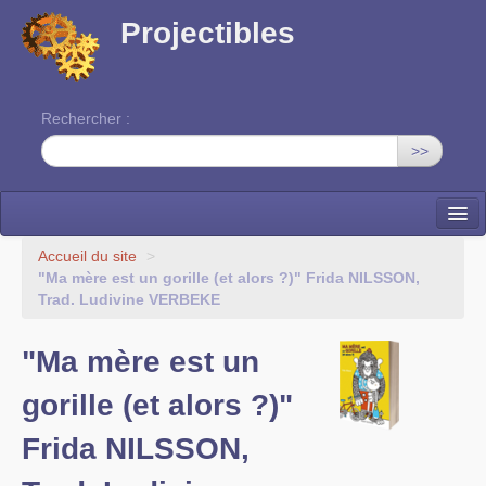
Projectibles
Rechercher :
>>
La ruche
Accueil du site
>
"Ma mère est un gorille (et alors ?)" Frida NILSSON,
Une classe à projets
Trad. Ludivine VERBEKE
Cinéma
"Ma mère est un
EDITO
gorille (et alors ?)"
Frida NILSSON,