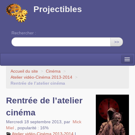
Projectibles
Rechercher :
>>
La ruche
Accueil du site
>
Cinéma
>
Atelier vidéo-Cinéma 2013-2014
>
Une classe à projets
Rentrée de l’atelier cinéma
Cinéma
Rentrée de l’atelier
EDITO
cinéma
Mercredi 18 septembre 2013
,
par
Mick
Miel
,
popularité : 16%
Atelier vidéo-Cinéma 2013-2014
|