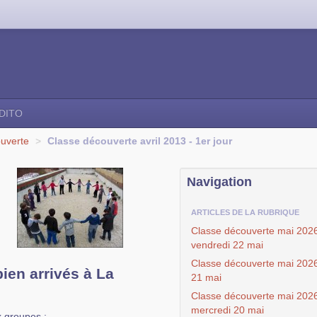
DITO
ouverte
>
Classe découverte avril 2013 - 1er jour
Navigation
ARTICLES DE LA RUBRIQUE
Classe découverte mai 2026
vendredi 22 mai
Classe découverte mai 2026 
ien arrivés à La
21 mai
Classe découverte mai 2026
mercredi 20 mai
x groupes :