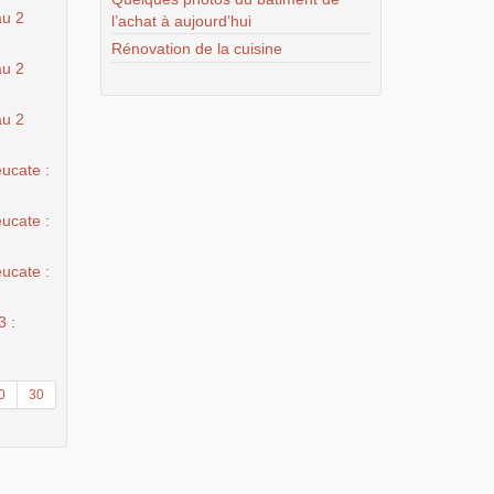
au 2
l’achat à aujourd’hui
Rénovation de la cuisine
au 2
au 2
ucate :
ucate :
ucate :
3 :
0
30