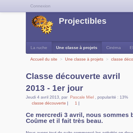
Connexion
Projectibles
La ruche
Une classe à projets
Cinéma
E
Accueil du site
>
Une classe à projets
>
classe déc
Classe découverte avril
2013 - 1er jour
Jeudi 4 avril 2013
,
par
Pascale Miel
,
popularité : 13%
classe découverte
|
1
|
Ce mercredi 3 avril, nous sommes b
Coûme et il fait très beau.
Nous avons tout de suite commencé les activités en deu