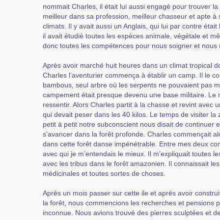
nommait Charles, il était lui aussi engagé pour trouver la 
meilleur dans sa profession, meilleur chasseur et apte à 
climats. Il y avait aussi un Anglais, qui lui par contre étai
il avait étudié toutes les espèces animale, végétale et m
donc toutes les compétences pour nous soigner et nous n
Après avoir marché huit heures dans un climat tropical d
Charles l’aventurier commença à établir un camp. Il le co
bambous, seul arbre où les serpents ne pouvaient pas mo
campement était presque devenu une base militaire. Le 
ressentir. Alors Charles partit à la chasse et revint avec
qui devait peser dans les 40 kilos. Le temps de visiter la 
petit à petit notre subconscient nous disait de continuer e
s’avancer dans la forêt profonde. Charles commençait al
dans cette forêt danse impénétrable. Entre mes deux com
avec qui je m’entendais le mieux. Il m’expliquait toutes le
avec les tribus dans le forêt amazonien. Il connaissait le
médicinales et toutes sortes de choses.
Après un mois passer sur cette ile et après avoir const
la forêt, nous commencions les recherches et pensions pl
inconnue. Nous avions trouvé des pierres sculptées et de