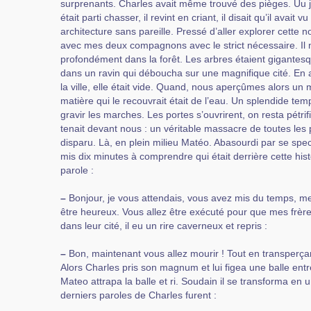
surprenants. Charles avait même trouvé des pièges. Uu j
était parti chasser, il revint en criant, il disait qu’il avait
architecture sans pareille. Pressé d’aller explorer cette n
avec mes deux compagnons avec le strict nécessaire. I
profondément dans la forêt. Les arbres étaient gigantesqu
dans un ravin qui déboucha sur une magnifique cité. En a
la ville, elle était vide. Quand, nous aperçûmes alors un 
matière qui le recouvrait était de l’eau. Un splendide te
gravir les marches. Les portes s’ouvrirent, on resta pétrif
tenait devant nous : un véritable massacre de toutes les
disparu. Là, en plein milieu Matéo. Abasourdi par se spec
mis dix minutes à comprendre qui était derrière cette histo
parole :
–
Bonjour, je vous attendais, vous avez mis du temps, mes
être heureux. Vous allez être exécuté pour que mes frèr
dans leur cité, il eu un rire caverneux et repris :
–
Bon, maintenant vous allez mourir ! Tout en transperç
Alors Charles pris son magnum et lui figea une balle entr
Mateo attrapa la balle et ri. Soudain il se transforma en 
derniers paroles de Charles furent :