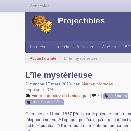
Connexion
Projectibles
La ruche
Une classe à projets
Cinéma
ED
Accueil du site
>
L’île mystérieuse
L’île mystérieuse
Dimanche 17 mars 2013
,
par
Nathan Moragas
,
popularité : 7%
Ecrire une nouvelle fantastique
|
3
|
Littérature
Production d’élève
Ce matin de 11 mai 1967 j’étais sur le point de partir à
téléphone sonna. A l’époque je n’étais qu’un petit détecti
petite réputation. A l’autre bout du téléphone, un homme 