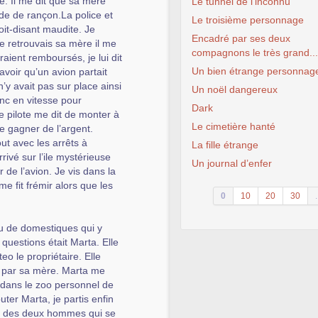
re. Il me dit que sa mère
Le tunnel de l’inconnu
nde de rançon.La police et
Le troisième personnage
oit-disant maudite. Je
Encadré par ses deux
je retrouvais sa mère il me
compagnons le très grand...
eraient remboursés, je lui dit
Un bien étrange personnag
savoir qu’un avion partait
n’y avait pas sur place ainsi
Un noël dangereux
onc en vitesse pour
Dark
Le pilote me dit de monter à
Le cimetière hanté
e gagner de l’argent.
ut avec les arrêts à
La fille étrange
rivé sur l’ile mystérieuse
Un journal d’enfer
 de l’avion. Je vis dans la
e fit frémir alors que les
0
10
20
30
.
eu de domestiques qui y
questions était Marta. Elle
eo le propriétaire. Elle
é par sa mère. Marta me
i dans le zoo personnel de
er Marta, je partis enfin
un des deux hommes qui se