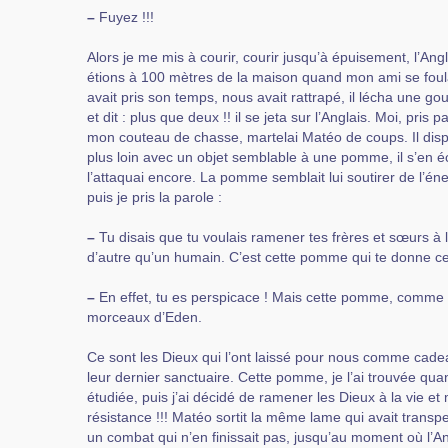
–
Fuyez !!!
Alors je me mis à courir, courir jusqu’à épuisement, l’An
étions à 100 mètres de la maison quand mon ami se foula 
avait pris son temps, nous avait rattrapé, il lécha une g
et dit : plus que deux !! il se jeta sur l’Anglais. Moi, pris 
mon couteau de chasse, martelai Matéo de coups. Il disp
plus loin avec un objet semblable à une pomme, il s’en éc
l’attaquai encore. La pomme semblait lui soutirer de l’éne
puis je pris la parole :
–
Tu disais que tu voulais ramener tes frères et sœurs à l
d’autre qu’un humain. C’est cette pomme qui te donne ce
–
En effet, tu es perspicace ! Mais cette pomme, comme t
morceaux d’Eden.
Ce sont les Dieux qui l’ont laissé pour nous comme cadea
leur dernier sanctuaire. Cette pomme, je l’ai trouvée quand 
étudiée, puis j’ai décidé de ramener les Dieux à la vie et
résistance !!! Matéo sortit la même lame qui avait trans
un combat qui n’en finissait pas, jusqu’au moment où l’Angla