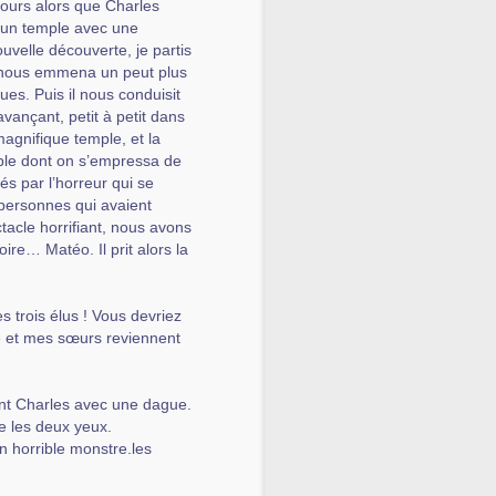
ours alors que Charles
 vu un temple avec une
ouvelle découverte, je partis
l nous emmena un peut plus
es. Puis il nous conduisit
vançant, petit à petit dans
magnifique temple, et la
mple dont on s’empressa de
iés par l’horreur qui se
 personnes qui avaient
tacle horrifiant, nous avons
ire… Matéo. Il prit alors la
 trois élus ! Vous devriez
e et mes sœurs reviennent
ant Charles avec une dague.
e les deux yeux.
un horrible monstre.les