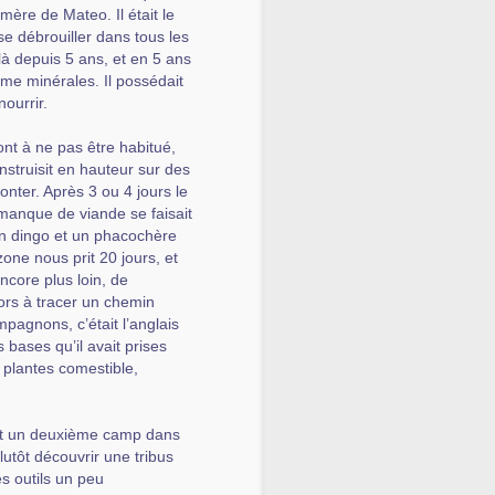
mère de Mateo. Il était le
se débrouiller dans tous les
t là depuis 5 ans, et en 5 ans
ême minérales. Il possédait
ourrir.
ont à ne pas être habitué,
nstruisit en hauteur sur des
nter. Après 3 ou 4 jours le
manque de viande se faisait
 un dingo et un phacochère
zone nous prit 20 jours, et
ncore plus loin, de
ors à tracer un chemin
pagnons, c’était l’anglais
s bases qu’il avait prises
s plantes comestible,
ruit un deuxième camp dans
utôt découvrir une tribus
s outils un peu