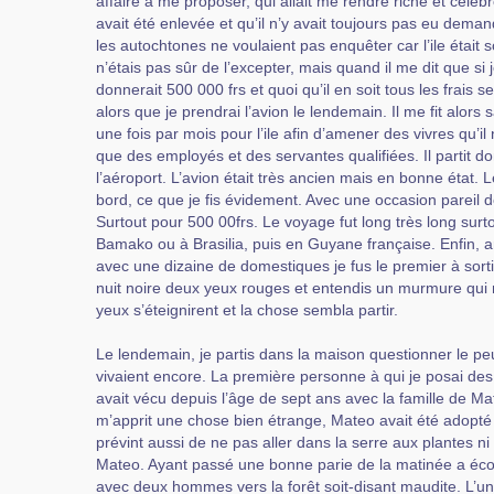
affaire à me proposer, qui allait me rendre riche et célèb
avait été enlevée et qu’il n’y avait toujours pas eu dema
les autochtones ne voulaient pas enquêter car l’ile était s
n’étais pas sûr de l’excepter, mais quand il me dit que si 
donnerait 500 000 frs et quoi qu’il en soit tous les frais s
alors que je prendrai l’avion le lendemain. Il me fit alors 
une fois par mois pour l’ile afin d’amener des vivres qu’il 
que des employés et des servantes qualifiées. Il partit d
l’aéroport. L’avion était très ancien mais en bonne état. 
bord, ce que je fis évidement. Avec une occasion pareil d
Surtout pour 500 00frs. Le voyage fut long très long surto
Bamako ou à Brasilia, puis en Guyane française. Enfin, ar
avec une dizaine de domestiques je fus le premier à sortir
nuit noire deux yeux rouges et entendis un murmure qui m
yeux s’éteignirent et la chose sembla partir.
Le lendemain, je partis dans la maison questionner le p
vivaient encore. La première personne à qui je posai des 
avait vécu depuis l’âge de sept ans avec la famille de Mat
m’apprit une chose bien étrange, Mateo avait été adopt
prévint aussi de ne pas aller dans la serre aux plantes n
Mateo. Ayant passé une bonne parie de la matinée a écout
avec deux hommes vers la forêt soit-disant maudite. L’