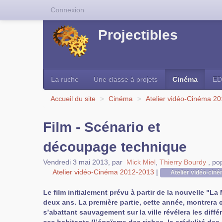
Connexion
Projectibles
La ruche
Une classe à projets
Cinéma
ED
Accueil du site
>
Cinéma
>
Atelier vidéo-Cinéma 2
Film - Scénario et
découpage technique
Vendredi 3 mai 2013
,
par
Mick Miel
,
Thierry Bourdy
,
pop
Atelier vidéo-Cinéma 2012-2013
|
Atelier vidéo-cin
Le film initialement prévu à partir de la nouvelle "La 
deux ans. La première partie, cette année, montrera
s’abattant sauvagement sur la ville révélera les diff