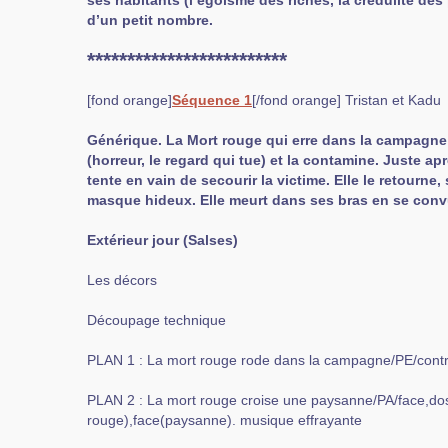
ses habitants (l’égoïsme des riches, la crédulité des 
d’un petit nombre.
*************************
[fond orange]
Séquence 1
[/fond orange] Tristan et Kadu
Générique. La Mort rouge qui erre dans la campagn
(horreur, le regard qui tue) et la contamine. Juste a
tente en vain de secourir la victime. Elle le retourne
masque hideux. Elle meurt dans ses bras en se conv
Extérieur jour (Salses)
Les décors
Découpage technique
PLAN 1 : La mort rouge rode dans la campagne/PE/contr
PLAN 2 : La mort rouge croise une paysanne/PA/face,do
rouge),face(paysanne). musique effrayante