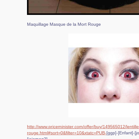
Maquillage Masque de la Mort Rouge
http://www.priceminister.com/offer/buy/149565012/lentilles
rouge.html#sort=0&filter=10&xtatc=PUB-
[ggp]-[Enfant]-[