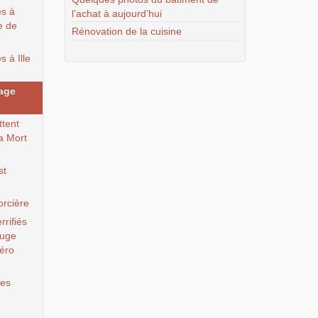
es à
l’achat à aujourd’hui
e de
Rénovation de la cuisine
 à Ille
page
ttent
la Mort
st
orcière
rrifiés
fuge
péro
des