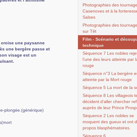
pauvres et l’altruisme
Photographies des tournag
Casenoves et à la forteress
Salses
Photographies des tournages
sur Têt
Film - Scénario et décou
e croise une paysanne
technique
près une bergère passe et
Séquence 7 Les nobles reje
, son visage est un
l’une des leurs atteinte par 
ulsant.
rouge
Séquence n°3 La bergère e
atteinte par la Mort rouge
Séquence 5 La mort de la s
Séquence 8 Les villageois te
décident d’aller chercher re
auprès de leur Prince Pros
e-plongée.(générique)
Séquence 2 Les nobles se
moquent des gueux et ont 
s(mort
propos blasphématoires.
Séquence 6