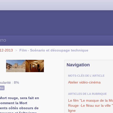
ITO
012-2013
>
Film - Scénario et découpage technique
Navigation
MOTS-CLÉS DE L'ARTICLE
Atelier vidéo-cinéma
ularité : 8%
éma
ARTICLES DE LA RUBRIQUE
Mort rouge, sera fait en
Le film "Le masque de la Mo
 comment la Mort
Rouge -Le fléau sur la ville 
érents côtés obscurs de
ligne