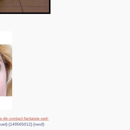
-de-contact-fantaisie-oeil-
jouet]-[149565012]-[neuf]-