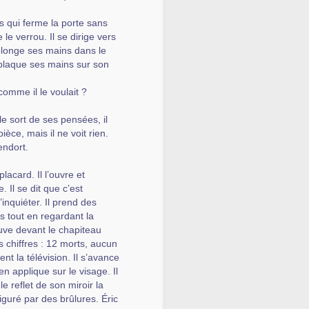
as qui ferme la porte sans
 le verrou. Il se dirige vers
l plonge ses mains dans le
il plaque ses mains sur son
comme il le voulait ?
le sort de ses pensées, il
ièce, mais il ne voit rien.
endort.
placard. Il l’ouvre et
 Il se dit que c’est
inquiéter. Il prend des
s tout en regardant la
rouve devant le chapiteau
 chiffres : 12 morts, aucun
nt la télévision. Il s’avance
en applique sur le visage. Il
e reflet de son miroir la
guré par des brûlures. Éric