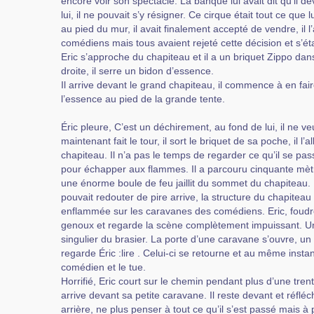
encore voir son spectacle. La banque lui avait dit qu’il dev
lui, il ne pouvait s’y résigner. Ce cirque était tout ce que l
au pied du mur, il avait finalement accepté de vendre, il 
comédiens mais tous avaient rejeté cette décision et s’étai
Eric s’approche du chapiteau et il a un briquet Zippo da
droite, il serre un bidon d’essence.
Il arrive devant le grand chapiteau, il commence à en fair
l’essence au pied de la grande tente.
Éric pleure, C’est un déchirement, au fond de lui, il ne veu
maintenant fait le tour, il sort le briquet de sa poche, il l’
chapiteau. Il n’a pas le temps de regarder ce qu’il se passe
pour échapper aux flammes. Il a parcouru cinquante mètr
une énorme boule de feu jaillit du sommet du chapiteau. 
pouvait redouter de pire arrive, la structure du chapiteau
enflammée sur les caravanes des comédiens. Eric, foudro
genoux et regarde la scène complètement impuissant. Un c
singulier du brasier. La porte d’une caravane s’ouvre, un
regarde Éric :lire . Celui-ci se retourne et au même insta
comédien et le tue.
Horrifié, Eric court sur le chemin pendant plus d’une trent
arrive devant sa petite caravane. Il reste devant et réfléch
arrière, ne plus penser à tout ce qu’il s’est passé mais à p