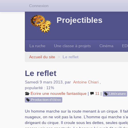
Connexion
Projectibles
La ruche
Une classe à projets
Cinéma
ED
Accueil du site
>
Le reflet
Le reflet
Samedi 9 mars 2013
,
par
Antoine Chiari
,
popularité : 11%
Ecrire une nouvelle fantastique
|
11
|
Littérature
Production d’élève
Un homme marche sur la route menant à un cirque. Il fait n
nuageux, on ne voit pas la lune. L’homme qui marche s’appe
dirigeant du cirque. Il croule sous les dettes, seules qu