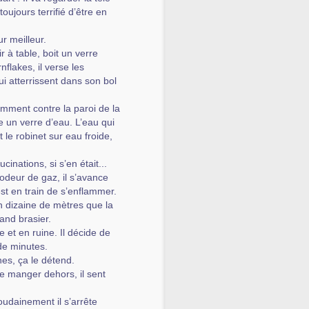
oujours terrifié d’être en
r meilleur.
ir à table, boit un verre
nflakes, il verse les
i atterrissent dans son bol
olemment contre la paroi de la
e un verre d’eau. L’eau qui
 le robinet sur eau froide,
inations, si s’en était...
e odeur de gaz, il s’avance
 est en train de s’enflammer.
un dizaine de mètres que la
and brasier.
ée et en ruine. Il décide de
 de minutes.
ines, ça le détend.
le manger dehors, il sent
oudainement il s’arrête