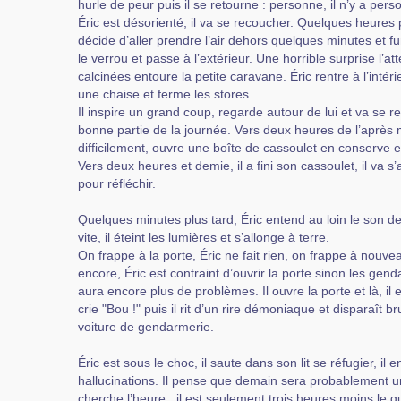
hurle de peur puis il se retourne : personne, il n’y a perso
Éric est désorienté, il va se recoucher. Quelques heures plu
décide d’aller prendre l’air dehors quelques minutes et fum
le verrou et passe à l’extérieur. Une horrible surprise l’a
calcinées entoure la petite caravane. Éric rentre à l’intér
une chaise et ferme les stores.
Il inspire un grand coup, regarde autour de lui et va se 
bonne partie de la journée. Vers deux heures de l’après mid
difficilement, ouvre une boîte de cassoulet en conserve et 
Vers deux heures et demie, il a fini son cassoulet, il va 
pour réfléchir.
Quelques minutes plus tard, Éric entend au loin le son d
vite, il éteint les lumières et s’allonge à terre.
On frappe à la porte, Éric ne fait rien, on frappe à nouvea
encore, Éric est contraint d’ouvrir la porte sinon les gend
aura encore plus de problèmes. Il ouvre la porte et là, il e
crie "Bou !" puis il rit d’un rire démoniaque et disparaît 
voiture de gendarmerie.
Éric est sous le choc, il saute dans son lit se réfugier, il
hallucinations. Il pense que demain sera probablement un 
cherche l’heure : il est seulement trois heures moins le qua