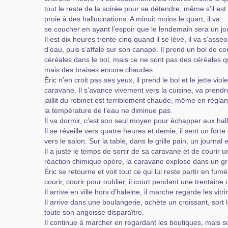
tout le reste de la soirée pour se détendre, même s’il est t
proie à des hallucinations. A minuit moins le quart, il va
se coucher en ayant l’espoir que le lendemain sera un jou
Il est dix heures trente-cinq quand il se lève, il va s’asseo
d’eau, puis s’affale sur son canapé. Il prend un bol de cor
céréales dans le bol, mais ce ne sont pas des céréales qu
mais des braises encore chaudes.
Éric n’en croit pas ses yeux, il prend le bol et le jette vi
caravane. Il s’avance vivement vers la cuisine, va prendr
jaillit du robinet est terriblement chaude, même en réglant
la température de l’eau ne diminue pas.
Il va dormir, c’est son seul moyen pour échapper aux halluc
Il se réveille vers quatre heures et demie, il sent un fort
vers le salon. Sur la table, dans le grille pain, un journal
Il a juste le temps de sortir de sa caravane et de courir 
réaction chimique opère, la caravane explose dans un gr
Éric se retourne et voit tout ce qui lui reste partir en fum
courir, courir pour oublier, il court pendant une trentaine
Il arrive en ville hors d’haleine, il marche regarde les vitr
Il arrive dans une boulangerie, achète un croissant, sort 
toute son angoisse disparaître.
Il continue à marcher en regardant les boutiques, mais s