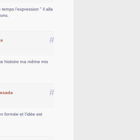
 temps l’expression " il alla
ions.
#
la
ette histoire ma même mis
#
uesada
en formée et l’idée est