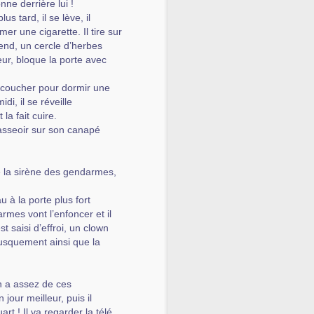
nne derrière lui !
s tard, il se lève, il
er une cigarette. Il tire sur
ttend, un cercle d’herbes
ieur, bloque la porte avec
recoucher pour dormir une
i, il se réveille
la fait cuire.
s’asseoir sur son canapé
e la sirène des gendarmes,
u à la porte plus fort
armes vont l’enfoncer et il
st saisi d’effroi, un clown
brusquement ainsi que la
 en a assez de ces
jour meilleur, puis il
rt ! Il va regarder la télé