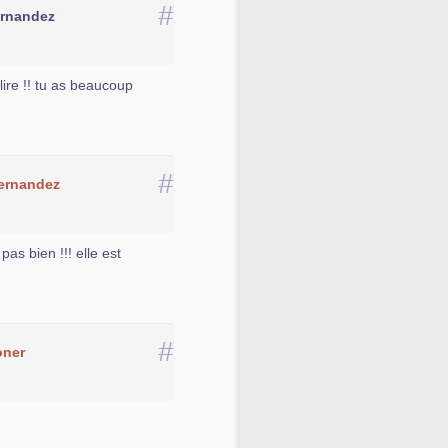
#
ernandez
lire !! tu as beaucoup
#
ernandez
pas bien !!! elle est
#
oner