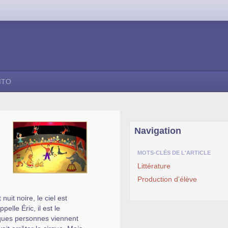
ITO
Navigation
MOTS-CLÉS DE L'ARTICLE
Littérature
Production d’élève
uit noire, le ciel est
lle Éric, il est le
elques personnes viennent