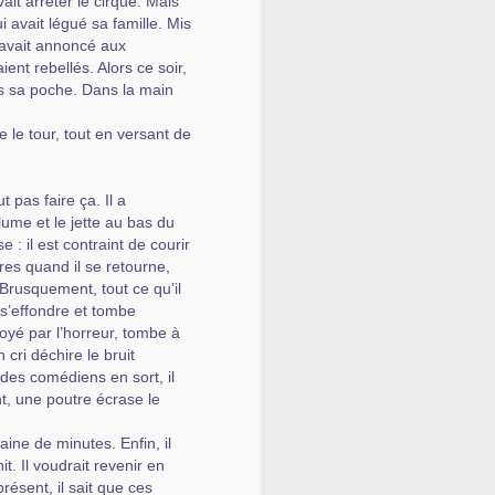
ait arrêter le cirque. Mais
ui avait légué sa famille. Mis
l’avait annoncé aux
ent rebellés. Alors ce soir,
ns sa poche. Dans la main
e le tour, tout en versant de
t pas faire ça. Il a
allume et le jette au bas du
 : il est contraint de courir
es quand il se retourne,
Brusquement, tout ce qu’il
 s’effondre et tombe
yé par l’horreur, tombe à
ri déchire le bruit
 des comédiens en sort, il
nt, une poutre écrase le
aine de minutes. Enfin, il
it. Il voudrait revenir en
résent, il sait que ces