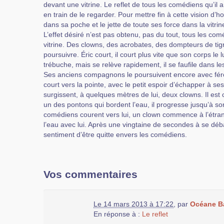
devant une vitrine. Le reflet de tous les comédiens qu’il a 
en train de le regarder. Pour mettre fin à cette vision d’ho
dans sa poche et le jette de toute ses force dans la vitrin
L’effet désiré n’est pas obtenu, pas du tout, tous les comé
vitrine. Des clowns, des acrobates, des dompteurs de tig
poursuivre. Éric court, il court plus vite que son corps le
trébuche, mais se relève rapidement, il se faufile dans les 
Ses anciens compagnons le poursuivent encore avec férocité
court vers la pointe, avec le petit espoir d’échapper à se
surgissent, à quelques mètres de lui, deux clowns. Il est 
un des pontons qui bordent l’eau, il progresse jusqu’à s
comédiens courent vers lui, un clown commence à l’étrang
l’eau avec lui. Après une vingtaine de secondes à se déba
sentiment d’être quitte envers les comédiens.
Vos commentaires
Le 14 mars 2013 à 17:22
,
par
Océane B
En réponse à :
Le reflet