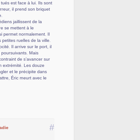
tués est face à lui. Ils sont
rreur, il prend son briquet
e.
diens jaillissent de la
re se mettent à le
 lui permet normalement. Il
petites ruelles de la ville.
. Il arrive sur le port, il
s poursuivants. Mais
contraint de s’avancer sur
on extrémité. Les douze
ler et le précipite dans
ttre, Éric meurt avec le
#
adie