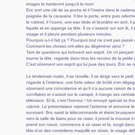
images le hanteront jusqu’à la mort.
Eric sort une clé de sa poche et il l’insère dans le caden
poignée de la caravane. Il tire la porte, entre puis referme
le robinet, il l’ouvre, une eau tiède et brunâtre en sort, i
liquide et en asperge sa tête. Il va s’asseoir sur son lit, 
visage et il pleure pendant plusieurs minutes.
Pourquoi a-t-il fait ça ? Pourquoi tout ne s’est pas passé 
Comment les choses ont-elles pu dégénérer ainsi ?
Tant de questions qui torturent son esprit. Un cri perçant 
tourne la tête, regarde dans tous les recoins de la petite p
C’est sûrement son esprit qui lui joue des tours. Éric se r
Le lendemain matin, il se réveille, il se dirige vers le petit 
regarde à l’intérieur, une forte odeur de brûlé s’en dégage.
sûrement une coïncidence et qu’il n’a aucune raison de s’
cornflakes et s’assoit sur le canapé, il mange ses céréale
télévision. Et là, c’est l’horreur ! Un envoyé spécial se t
calciné. Le présentateur reprend l’antenne et annonce les
survivant. Bric saisit la télécommande et éteint brusqueme
vers la salle de bains pour se raser, il prend la mousse s’
prend son rasoir, commence à se raser et là, surgit dans l
tête d’un des comédiens maquillé en clown, le visage défi