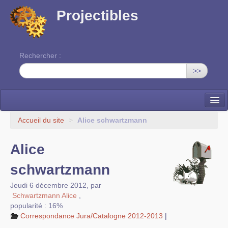
Projectibles
Rechercher :
>>
La ruche
Accueil du site
>
Alice schwartzmann
Une classe à projets
Alice
Cinéma
schwartzmann
EDITO
Jeudi 6 décembre 2012
,
par
Schwartzmann Alice
,
popularité : 16%
Correspondance Jura/Catalogne 2012-2013
|