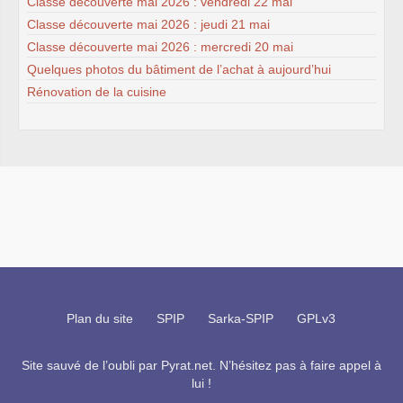
Classe découverte mai 2026 : vendredi 22 mai
Classe découverte mai 2026 : jeudi 21 mai
Classe découverte mai 2026 : mercredi 20 mai
Quelques photos du bâtiment de l’achat à aujourd’hui
Rénovation de la cuisine
Plan du site
SPIP
Sarka-SPIP
GPLv3
Site sauvé de l’oubli par
Pyrat.net
. N’hésitez pas à faire appel à
lui !