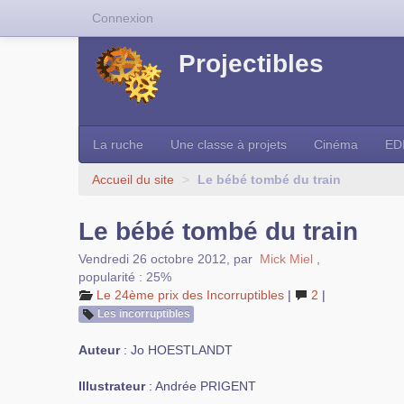
Connexion
Projectibles
La ruche
Une classe à projets
Cinéma
ED
Accueil du site
>
Le bébé tombé du train
Le bébé tombé du train
Vendredi 26 octobre 2012
,
par
Mick Miel
,
popularité : 25%
Le 24ème prix des Incorruptibles
|
2
|
Les incorruptibles
Auteur
: Jo HOESTLANDT
Illustrateur
: Andrée PRIGENT