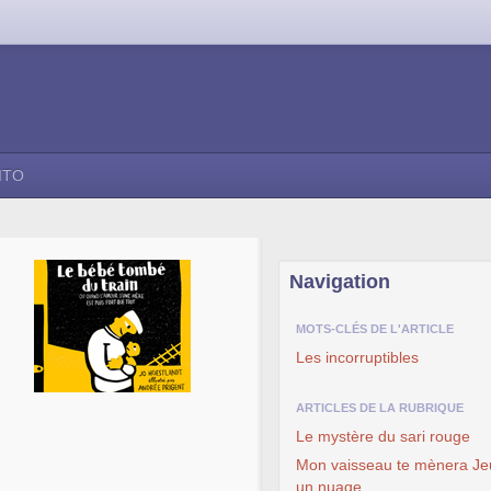
ITO
Navigation
MOTS-CLÉS DE L'ARTICLE
Les incorruptibles
ARTICLES DE LA RUBRIQUE
Le mystère du sari rouge
Mon vaisseau te mènera Jeu
un nuage