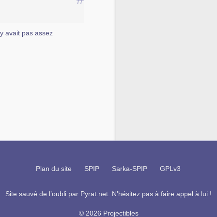
i y avait pas assez
Plan du site
SPIP
Sarka-SPIP
GPLv3
Site sauvé de l’oubli par
Pyrat.net
. N’hésitez pas à faire appel à lui !
© 2026 Projectibles