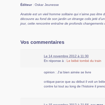
Éditeur
: Oskar Jeunesse
Anatole est un vieil homme solitaire qui n’aime pas être d
découvre au fond de son jardin un étrange colis jeté d’un
jour, cette rencontre entraîne de profonds changements 
Vos commentaires
Le 14 novembre 2012 à 11:30
En réponse à :
Le bébé tombé du train
opinion : J’ai bien aimée se livre
critique:parce que au début il voit un bébé
contre lui tout au long de l’histoire il pren
Le 15 novembre 2012 à 21:56
,
par
mae