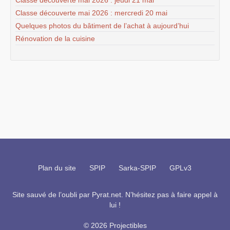
Classe découverte mai 2026 : mercredi 20 mai
Quelques photos du bâtiment de l’achat à aujourd’hui
Rénovation de la cuisine
Plan du site
SPIP
Sarka-SPIP
GPLv3
Site sauvé de l’oubli par
Pyrat.net
. N’hésitez pas à faire appel à
lui !
© 2026 Projectibles