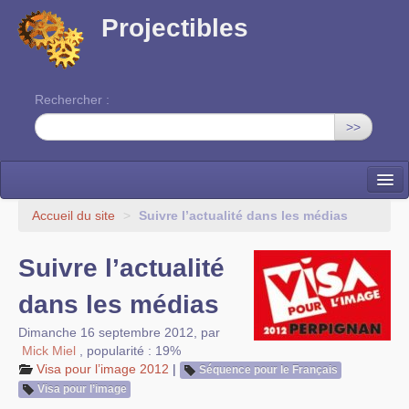
Projectibles
Rechercher :
>>
La ruche
Accueil du site
>
Suivre l’actualité dans les médias
Une classe à projets
Suivre l’actualité
Cinéma
dans les médias
EDITO
Dimanche 16 septembre 2012
,
par
Mick Miel
,
popularité : 19%
Visa pour l’image 2012
|
Séquence pour le Français
Visa pour l’image