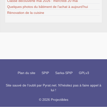
Classe découverte mai 2026 : mercredi 20 mai
Quelques photos du bâtiment de l’achat à aujourd’hui
Rénovation de la cuisine
Plan du site
SPIP
Sarka-SPIP
GPLv3
Site sauvé de l’oubli par
Pyrat.net
. N’hésitez pas à faire appel à
lui !
© 2026 Projectibles