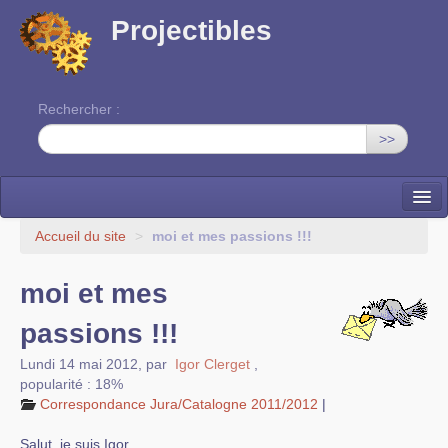
Projectibles
Rechercher :
>>
La ruche
Accueil du site
>
moi et mes passions !!!
Une classe à projets
moi et mes
Cinéma
passions !!!
EDITO
Lundi 14 mai 2012
,
par
Igor Clerget
,
popularité : 18%
Correspondance Jura/Catalogne 2011/2012
|
Salut, je suis Igor,