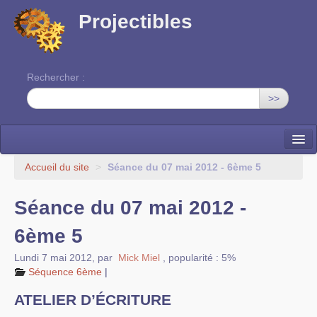
Projectibles
Rechercher :
>>
La ruche
Accueil du site
>
Séance du 07 mai 2012 - 6ème 5
Une classe à projets
Séance du 07 mai 2012 -
Cinéma
6ème 5
EDITO
Lundi 7 mai 2012
,
par
Mick Miel
,
popularité : 5%
Séquence 6ème
|
ATELIER D’ÉCRITURE