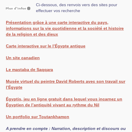
Ci-dessous, des renvois vers des sites pour
effectuer vos recherche
Présentation grâce à une carte interactive du pays,
informations sur la vie quotidienne et la société et histoire
de la religion et des dieux
Carte interactive sur le l’Égypte antique
Un site canadien
Le mastaba de Saqqara
Musée virtuel du peintre David Roberts avec son travail sur
l’Égypte
Égyptis, jeu en ligne gratuit dans lequel vous incarnez un
Égyptien de l’antiquité vivant au rythme du Nil
Un portfolio sur Toutankhamon
A prendre en compte : Narration, description et discours ou