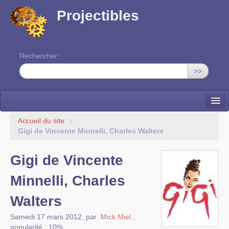
Projectibles
Rechercher :
>>
La ruche
Accueil du site
>
Gigi de Vincente Minnelli, Charles Walters
Une classe à projets
Gigi de Vincente
Cinéma
Minnelli, Charles
EDITO
Walters
Samedi 17 mars 2012
,
par
Mick Miel
,
popularité : 10%