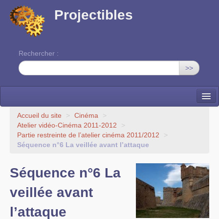
Projectibles
Rechercher :
>>
La ruche
Accueil du site
>
Cinéma
>
Atelier vidéo-Cinéma 2011-2012
>
Une classe à projets
Partie restreinte de l’atelier cinéma 2011/2012
>
Séquence n°6 La veillée avant l’attaque
Cinéma
Séquence n°6 La
EDITO
veillée avant
l’attaque