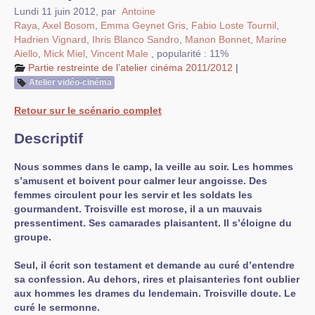
Lundi 11 juin 2012
,
par
Antoine
Raya
,
Axel Bosom
,
Emma Geynet Gris
,
Fabio Loste Tournil
,
Hadrien Vignard
,
Ihris Blanco Sandro
,
Manon Bonnet
,
Marine
Aiello
,
Mick Miel
,
Vincent Male
,
popularité : 11%
Partie restreinte de l’atelier cinéma 2011/2012
|
Atelier vidéo-cinéma
Retour sur le scénario complet
Descriptif
Nous sommes dans le camp, la veille au soir. Les hommes
s’amusent et boivent pour calmer leur angoisse. Des
femmes circulent pour les servir et les soldats les
gourmandent. Troisville est morose, il a un mauvais
pressentiment. Ses camarades plaisantent. Il s’éloigne du
groupe.
Seul, il écrit son testament et demande au curé d’entendre
sa confession. Au dehors, rires et plaisanteries font oublier
aux hommes les drames du lendemain. Troisville doute. Le
curé le sermonne.