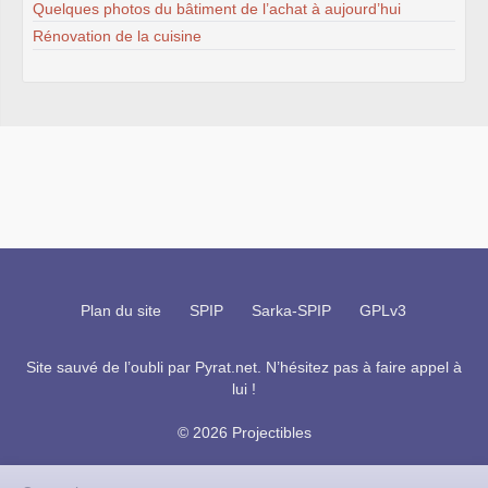
Quelques photos du bâtiment de l’achat à aujourd’hui
Rénovation de la cuisine
Plan du site
SPIP
Sarka-SPIP
GPLv3
Site sauvé de l’oubli par
Pyrat.net
. N’hésitez pas à faire appel à
lui !
© 2026 Projectibles