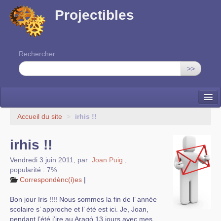
Projectibles
Rechercher :
>>
La ruche
Accueil du site
>
irhis !!
Une classe à projets
irhis !!
Cinéma
Vendredi 3 juin 2011
,
par
Joan Puig
,
popularité : 7%
EDITO
Correspondènc(i)es
|
Bon jour Iris !!!! Nous sommes la fin de l’ année
scolaire s’ approche et l’ été est ici. Je, Joan,
pendant l’été j’ire au Aragó 13 jours avec mes