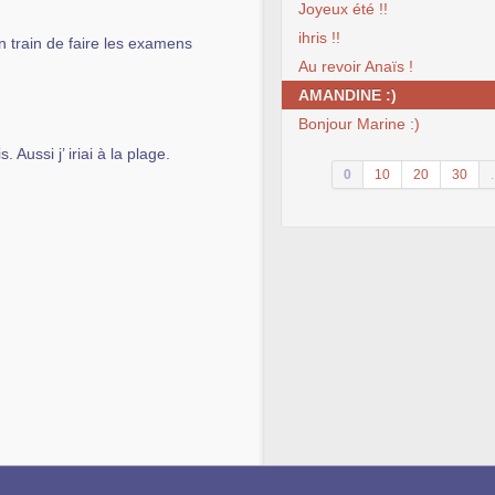
Joyeux été !!
ihris !!
n train de faire les examens
Au revoir Anaïs !
AMANDINE :)
Bonjour Marine :)
Aussi j’ iriai à la plage.
0
10
20
30
.