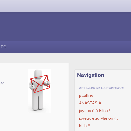
ITO
Navigation
 9%
ARTICLES DE LA RUBRIQUE
paulline
ANASTASIA !
joyeux été Elise !
joyeux été, Manon ( :
irhis !!