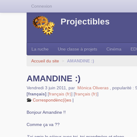
Connexion
Projectibles
La ruche
Une classe à projets
Cinéma
ED
Accueil du site
>
AMANDINE :)
AMANDINE :)
Vendredi 3 juin 2011
,
par
Mònica Oliveras
,
popularité :
[français]
[
français
]
[
français
]
Correspondènc(i)es
|
Bonjour Amandine !!
Comme ça va ??
J’ai amie le séjour avec toi, toi grandmère et plage